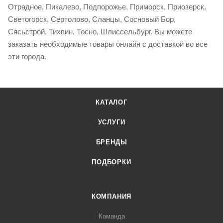
Отрадное, Пикалево, Подпорожье, Приморск, Приозерск,
Светогорск, Сертолово, Сланцы, Сосновый Бор,
Сясьстрой, Тихвин, Тосно, Шлиссельбург. Вы можете
заказать необходимые товары онлайн с доставкой во все
эти города.
КАТАЛОГ
УСЛУГИ
БРЕНДЫ
ПОДБОРКИ
КОМПАНИЯ
Команда