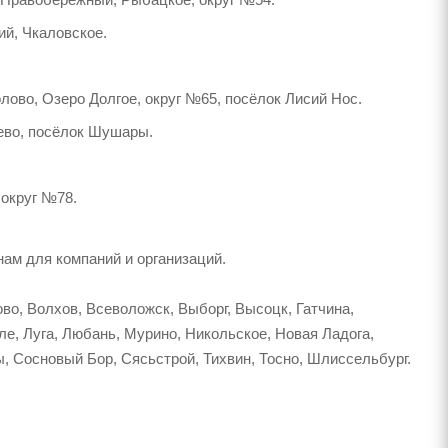
ий, Чкаловское.
лово, Озеро Долгое, округ №65, посёлок Лисий Нос.
лево, посёлок Шушары.
 округ №78.
ам для компаний и организаций.
во, Волхов, Всеволожск, Выборг, Высоцк, Гатчина,
ле, Луга, Любань, Мурино, Никольское, Новая Ладога,
, Сосновый Бор, Сясьстрой, Тихвин, Тосно, Шлиссельбург.