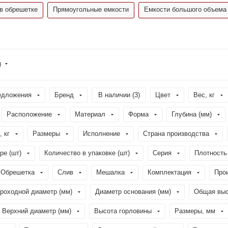
в обрешетке
Прямоугольные емкости
Емкости большого объема
)
едложения
Бренд
В наличии (
3
)
Цвет
Вес, кг
Расположение
Материал
Форма
Глубина (мм)
, кг
Размеры
Исполнение
Страна производства
ре (шт)
Количество в упаковке (шт)
Серия
Плотность 
Обрешетка
Слив
Мешалка
Комплектация
Про
роходной диаметр (мм)
Диаметр основания (мм)
Общая выс
Верхний диаметр (мм)
Высота горловины
Размеры, мм