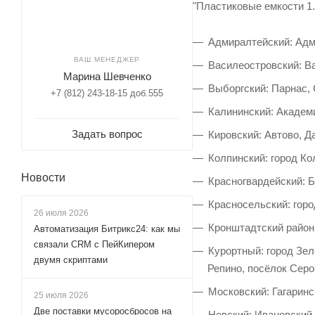
"Пластиковые емкости 1.
Адмиралтейский: Адм
ВАШ МЕНЕДЖЕР
Василеостровский: Ва
Марина Шевченко
Выборгский: Парнас,
+7 (812) 243-18-15 доб.555
Калининский: Академи
Задать вопрос
Кировский: Автово, Д
Колпинский: город Ко
Новости
Красногвардейский: 
Красносельский: горо
26 июля 2026
Кронштадтский район 
Автоматизация Битрикс24: как мы
связали CRM с ПейКипером
Курортный: город Зел
двумя скриптами
Репино, посёлок Серо
Московский: Гагаринс
25 июля 2026
Две поставки мусоросбросов на
Невский: Ивановский