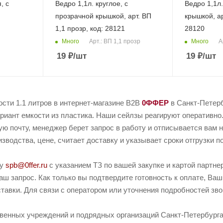
, с
Ведро 1,1л. круглое, с
Ведро 1,1л.
прозрачной крышкой, арт. ВП
крышкой, ар
1,1 прозр, код: 28121
28120
Много
Много
Арт.: ВП 1,1 прозр
А
19
₽
/шт
19
₽
/шт
сти 1.1 литров в интернет-магазине B2B
0ФФЕР
в Санкт-Петерб
иант емкости из пластика. Наши сейлзы реагируют оперативно.
ую почту, менеджер берет запрос в работу и отписывается вам 
зводства, цене, считает доставку и указывает сроки отгрузки п
ту
spb@0ffer.ru
с указанием ТЗ по вашей закупке и картой партн
ш запрос. Как только вы подтвердите готовность к оплате, Ваш
тавки. Для связи с оператором или уточнения подробностей зв
твенных учреждений и подрядных организаций Санкт-Петербурга 