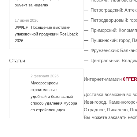
объект за неделю
Петроградский: Аптек
Петродворцовый: горо
17 июня 2026
0ФФЕР: Посещение выставки
Приморский: Коломяги
упаковочной продукции RosUpack
Пушкинский: город П
2026
Фрунзенский: Балканс
Центральный: Владим
Статьи
2 февраля 2026
Интернет-магазин
0FFE
Мусоросбросы
строительные —
Доставка возможна во вс
удобный и безопасный
Ивангород, Каменногорск
способ удаления мусора
Отрадное, Пикалево, Под
со стройплощадок
Вы можете заказать необ