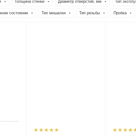
м
Толщина стенки
Диаметр отверстий, мм
Тип эксплу
нном состоянии
Тип мешалки
Тип резьбы
Пробка