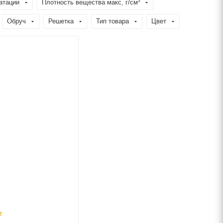
атации
Плотность вещества макс, г/см³
Обруч
Решетка
Тип товара
Цвет