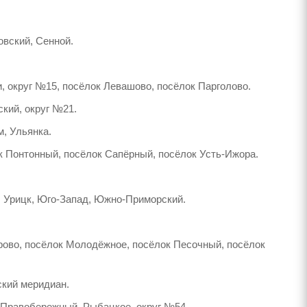
вский, Сенной.
, округ №15, посёлок Левашово, посёлок Парголово.
кий, округ №21.
м, Ульянка.
к Понтонный, посёлок Сапёрный, посёлок Усть-Ижора.
, Урицк, Юго-Запад, Южно-Приморский.
арово, посёлок Молодёжное, посёлок Песочный, посёлок
ский меридиан.
, Правобережный, Рыбацкое, округ №54.