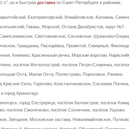
1 л", но и быстрая
доставка
по Санкт-Петербурге и районам:.
иралтейский, Екатерингофский, Измайловское, Коломна, Семёно
сильевский, Гавань, Морской, Остров Декабристов, округ №7.
 Сампсониевское, Светлановское, Сосновское, Шувалово-Озерки
ческое, Гражданка, Пискарёвка, Прометей, Северный, Финляндс
ачное, Княжево, Красненькая речка, Морские воротам, Нарвский
лпино, посёлок Металлострой, посёлок Петро-Славянка, посёло
Большая Охта, Малая Охта, Полюстрово, Пороховые, Ржевка.
д Красное Село, Горелово, Константиновское, Сосновая Поляна
и город Кронштадт.
еногорск, город Сестрорецк, посёлок Белоостров, посёлок Ком
во, посёлок Смолячково, посёлок Солнечное, посёлок Ушково.
кое, Звёздное, Московская застава, Новоизмайловское, Пулков
, Народный, Невская застава, Невский, Обуховский, Оккервиль