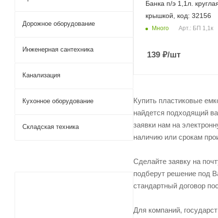
Банка п/э 1,1л. круглая
крышкой, код: 32156
Дорожное оборудование
Много
Арт.: БП 1,1к
Инженерная сантехника
139
₽
/шт
Канализация
Купить пластиковые емко
Кухонное оборудование
найдется подходящий вар
заявки нам на электронн
Складская техника
наличию или срокам прои
Сделайте заявку на поч
подберут решение под Ва
стандартный договор пос
Для компаний, государс