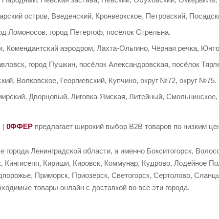
арский остров, Введенский, Кронверкское, Петровский, Посадск
д Ломоносов, город Петергоф, посёлок Стрельна.
, Комендантский аэродром, Лахта-Ольгино, Чёрная речка, Юнто
авловск, город Пушкин, посёлок Александровская, посёлок Тяр
кий, Волковское, Георгиевский, Купчино, округ №72, округ №75.
ирский, Дворцовый, Лиговка-Ямская, Литейный, Смольнинское,
R
|
0ФФЕР
предлагает широкий выбор B2B товаров по низким цен
е города Ленинградской области, а именно Бокситогорск, Волосо
, Кингисепп, Кириши, Кировск, Коммунар, Кудрово, Лодейное По
порожье, Приморск, Приозерск, Светогорск, Сертолово, Сланцы
ходимые товары онлайн с доставкой во все эти города.