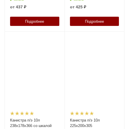
39161
от
437 ₽
от
425 ₽
Подробнее
Подробнее
Канистра п/э 10л
Канистра п/э 10л
238х178х366 со шкалой
225х200х305