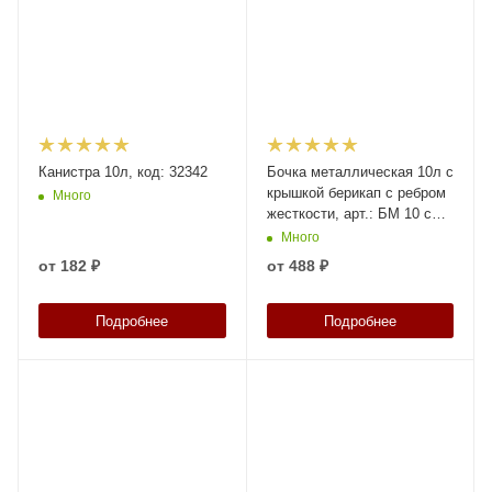
Канистра 10л, код: 32342
Бочка металлическая 10л с
крышкой берикап с ребром
Много
жесткости, арт.: БМ 10 с
ребром, код: 23787
Много
от
182 ₽
от
488 ₽
Подробнее
Подробнее