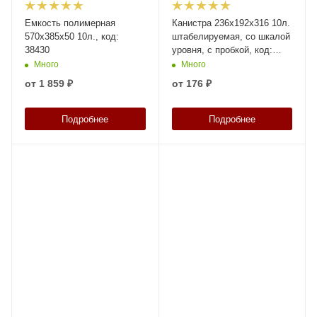
Емкость полимерная
Канистра 236х192х316 10л.
570х385х50 10л., код:
штабелируемая, со шкалой
38430
уровня, с пробкой, код:
37889
Много
Много
от
1 859 ₽
от
176 ₽
Подробнее
Подробнее