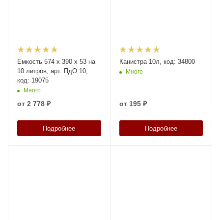
Емкость 574 х 390 х 53 на
Канистра 10л, код: 34800
10 литров, арт. ПдО 10,
Много
код: 19075
Много
от
2 778 ₽
от
195 ₽
Подробнее
Подробнее