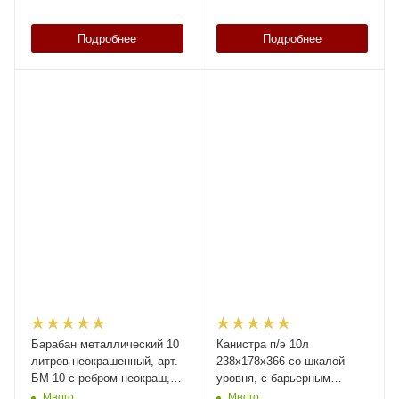
Подробнее
Подробнее
Барабан металлический 10
Канистра п/э 10л
литров неокрашенный, арт.
238х178х366 со шкалой
БМ 10 с ребром неокраш,
уровня, с барьерным
код: 19030
слоем, с пробкой, код:
Много
Много