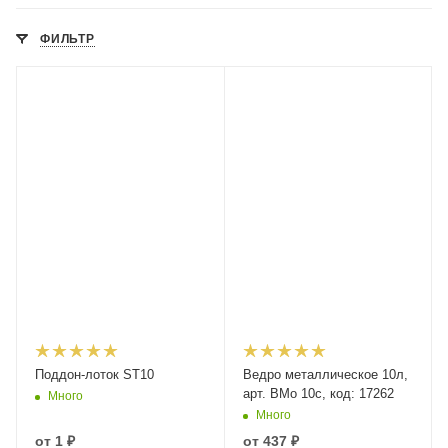
ФИЛЬТР
Поддон-лоток ST10
Ведро металлическое 10л,
арт. ВМо 10с, код: 17262
Много
Много
от
1 ₽
от
437 ₽