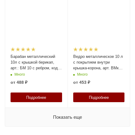
Барабан металлический
Ведро металлическое 10 л
10л с крышкой берикап,
с покрытием внутри
арт.: БМ 10 с ребром, код:
крышка-корона, арт. ВМк
23789
10с с покрытием, код:
Много
Много
22878
от
488 ₽
от
453 ₽
Подробнее
Подробнее
Показать еще