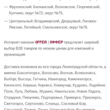
Фрунзенский: Балканский, Волковское, Георгиевский,
Купчино, округ №72, округ №75.
Центральный: Владимирский, Дворцовый, Лиговка-
Ямская, Литейный, Смольнинское, округ №78.
Интернет-магазин
0FFER
|
0ФФЕР
предлагает широкий
выбор B2B товаров по низким ценам для компаний и
организаций.
Доставка возможна во все города Ленинградской области, а
именно Бокситогорск, Волосово, Волхов, Всеволожск,
Выборг, Высоцк, Гатчина, Ивангород, Каменногорск,
Кингисепп, Кириши, Кировск, Коммунар, Кудрово, Лодейное
Поле, Луга, Любань, Мурино, Никольское, Новая Ладога,
Отрадное, Пикалево, Подпорожье, Приморск, Приозерск,
Светогорск, Сертолово, Сланцы, Сосновый Бор,
Сясьстрой, Тихвин, Тосно, Шлиссельбург. Вы можете