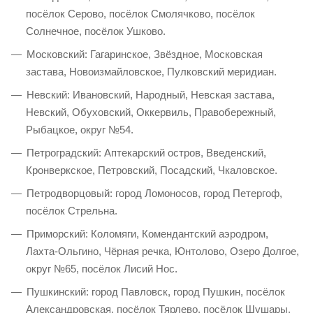
посёлок Серово, посёлок Смолячково, посёлок
Солнечное, посёлок Ушково.
Московский: Гагаринское, Звёздное, Московская
застава, Новоизмайловское, Пулковский меридиан.
Невский: Ивановский, Народный, Невская застава,
Невский, Обуховский, Оккервиль, Правобережный,
Рыбацкое, округ №54.
Петроградский: Аптекарский остров, Введенский,
Кронверкское, Петровский, Посадский, Чкаловское.
Петродворцовый: город Ломоносов, город Петергоф,
посёлок Стрельна.
Приморский: Коломяги, Комендантский аэродром,
Лахта-Ольгино, Чёрная речка, Юнтолово, Озеро Долгое,
округ №65, посёлок Лисий Нос.
Пушкинский: город Павловск, город Пушкин, посёлок
Александровская, посёлок Тярлево, посёлок Шушары.