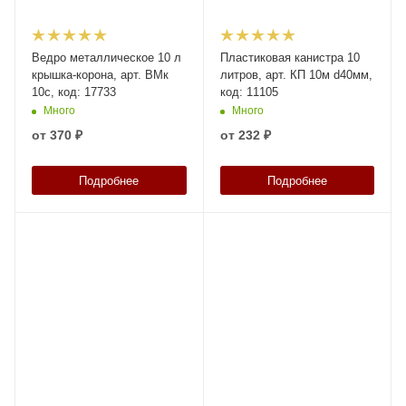
Ведро металлическое 10 л
Пластиковая канистра 10
крышка-корона, арт. ВМк
литров, арт. КП 10м d40мм,
10с, код: 17733
код: 11105
Много
Много
от
370 ₽
от
232 ₽
Подробнее
Подробнее