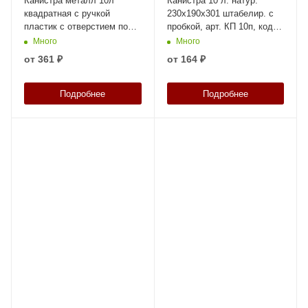
Канистра металл 10л
Канистра 10 л. натур.
квадратная с ручкой
230х190х301 штабелир. с
пластик с отверстием под
пробкой, арт. КП 10п, код:
берикап 42мм, арт. КМ-10н
19656
Много
Много
без берикапа 42мм, код:
от
361 ₽
от
164 ₽
12905
Подробнее
Подробнее