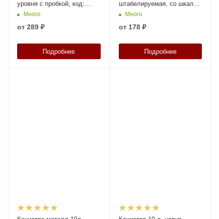
уровня с пробкой, код:
штабелируемая, со шкалой
39160
уровня, с пробкой, код:
Много
Много
39308
от
289 ₽
от
178 ₽
Подробнее
Подробнее