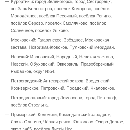
Курортный: город Зеленогорск, город Сестрорецк,
посёлок Белоостров, посёлок Комарово, посёлок
Молодёжное, посёлок Песочный, посёлок Репино,
посёлок Серово, посёлок Смолячково, посёлок
Солнечное, посёлок Ушково.
Московский: Гагаринское, Звёздное, Московская
застава, Новоизмайловское, Пулковский меридиан.
Невский: Ивановский, Народный, Невская застава,
Невский, Обуховский, Оккервиль, Правобережный,
Рыбацкое, округ №54.
Петроградский: Аптекарский остров, Введенский,
Кронверкское, Петровский, Посадский, Чкаловское.
Петродворцовый: город Ломоносов, город Петергоф,
посёлок Стрельна.
Приморский: Коломяги, Комендантский аэродром,
Лахта-Ольгино, Чёрная речка, Юнтолово, Озеро Долгое,
округ №65, посёлок Лисий Нос.