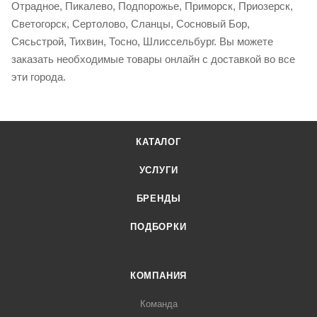
Отрадное, Пикалево, Подпорожье, Приморск, Приозерск,
Светогорск, Сертолово, Сланцы, Сосновый Бор,
Сясьстрой, Тихвин, Тосно, Шлиссельбург. Вы можете
заказать необходимые товары онлайн с доставкой во все
эти города.
КАТАЛОГ
УСЛУГИ
БРЕНДЫ
ПОДБОРКИ
КОМПАНИЯ
Команда