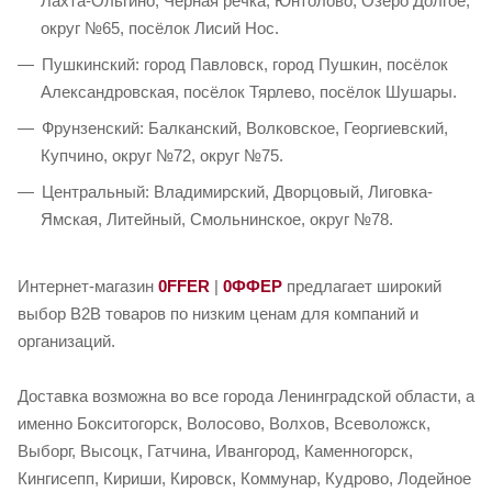
Лахта-Ольгино, Чёрная речка, Юнтолово, Озеро Долгое,
округ №65, посёлок Лисий Нос.
Пушкинский: город Павловск, город Пушкин, посёлок
Александровская, посёлок Тярлево, посёлок Шушары.
Фрунзенский: Балканский, Волковское, Георгиевский,
Купчино, округ №72, округ №75.
Центральный: Владимирский, Дворцовый, Лиговка-
Ямская, Литейный, Смольнинское, округ №78.
Интернет-магазин
0FFER
|
0ФФЕР
предлагает широкий
выбор B2B товаров по низким ценам для компаний и
организаций.
Доставка возможна во все города Ленинградской области, а
именно Бокситогорск, Волосово, Волхов, Всеволожск,
Выборг, Высоцк, Гатчина, Ивангород, Каменногорск,
Кингисепп, Кириши, Кировск, Коммунар, Кудрово, Лодейное