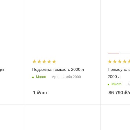
для
Подземная емкость 2000 л
Прямоуголь
2000 л
Много
Арт.: Шамбо 2000
Много
А
1
₽
/шт
86 790
₽
/