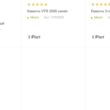
Емкость VTR 2000 синяя
Емкость S-L
Много
Много
Арт.: VTR2000
А
ный
0
1
₽
/шт
1
₽
/шт