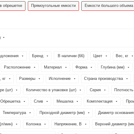
в обрешетке
Прямоугольные емкости
Емкости большого объема
)
едложения
Бренд
В наличии (
66
)
Цвет
Вес, кг
Расположение
Материал
Форма
Глубина (мм)
, кг
Размеры
Исполнение
Страна производства
ре (шт)
Количество в упаковке (шт)
Серия
Плотность 
Обрешетка
Слив
Мешалка
Комплектация
Про
Температура
Проходной диаметр (мм)
Диаметр основания
(л/мин)
Колонка
Напряжение, В
Верхний диаметр (мм