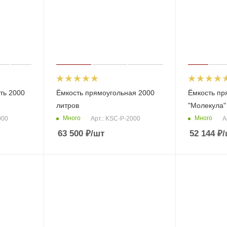
ть 2000
Ёмкость прямоугольная 2000
Ёмкость пр
литров
"Молекула"
Много
Много
000
Арт.: KSC-P-2000
А
63 500
₽
/шт
52 144
₽
/