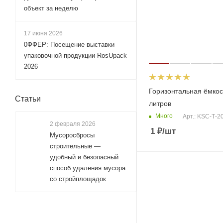
объект за неделю
17 июня 2026
0ФФЕР: Посещение выставки
упаковочной продукции RosUpack
2026
Горизонтальная ёмкос
Статьи
литров
Много
Арт.: KSC-Т-2
2 февраля 2026
1
₽
/шт
Мусоросбросы
строительные —
удобный и безопасный
способ удаления мусора
со стройплощадок