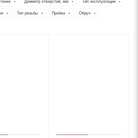
тенки
Диаметр отверстий, мм
Тип эксплуатации
ки
Тип резьбы
Пробка
Обруч