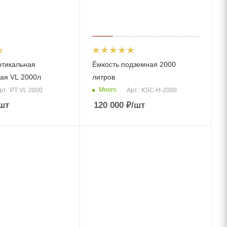
ртикальная
Ёмкость подземная 2000
ая VL 2000л
литров
Много
рт.: PT VL 2000
Арт.: KSC-H-2000
шт
120 000
₽
/шт