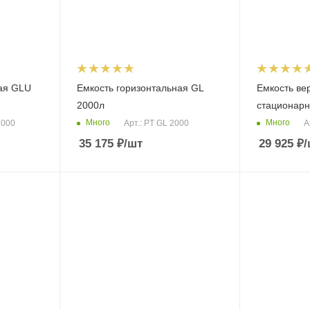
ная GLU
Емкость горизонтальная GL
Емкость ве
2000л
стационарн
Много
Много
2000
Арт.: PT GL 2000
А
35 175
₽
/шт
29 925
₽
/