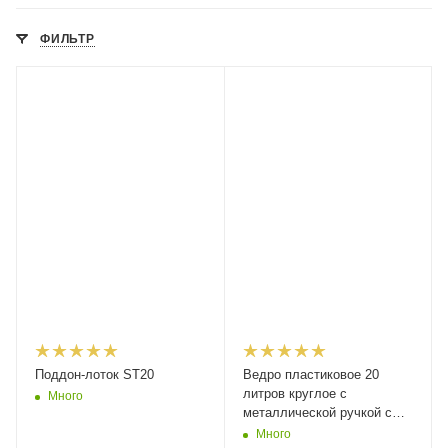
ФИЛЬТР
Поддон-лоток ST20
Ведро пластиковое 20
литров круглое с
Много
металлической ручкой с
крышкой, арт. ВП 20н, код:
Много