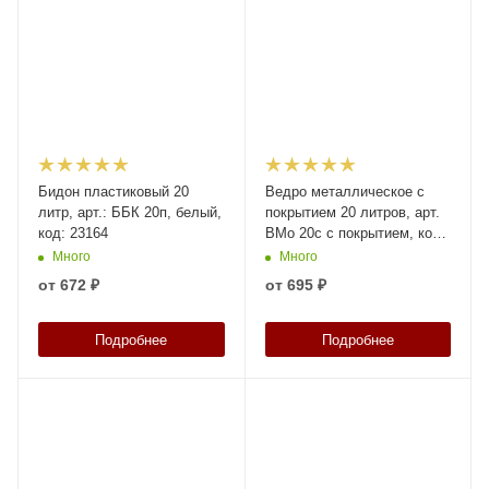
Бидон пластиковый 20
Ведро металлическое с
литр, арт.: ББК 20п, белый,
покрытием 20 литров, арт.
код: 23164
ВМо 20с с покрытием, код:
21998
Много
Много
от
672 ₽
от
695 ₽
Подробнее
Подробнее