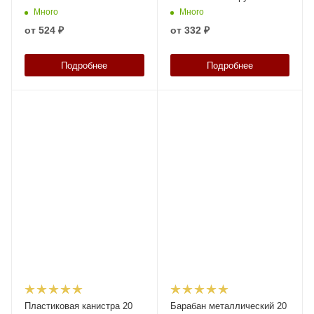
крышкой, арт. ВП 20в, код:
Много
Много
06038
от
524 ₽
от
332 ₽
Подробнее
Подробнее
Пластиковая канистра 20
Барабан металлический 20