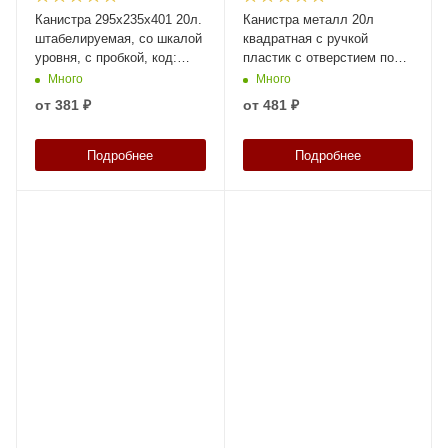
Канистра 295х235х401 20л.
Канистра металл 20л
штабелируемая, со шкалой
квадратная с ручкой
уровня, с пробкой, код:
пластик с отверстием под
37901
берикап 42мм, арт. КМ-20н
Много
Много
без берикапа 42мм, код:
от
381 ₽
от
481 ₽
12908
Подробнее
Подробнее