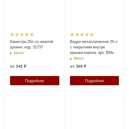
Канистра 20л со шкалой
Ведро металлическое 20 л
уровня, код: 31737
с покрытием внутри
крышка-корона, арт. ВМк
Много
20с с покрытием, код:
Много
22877
от
342 ₽
от
369 ₽
Подробнее
Подробнее