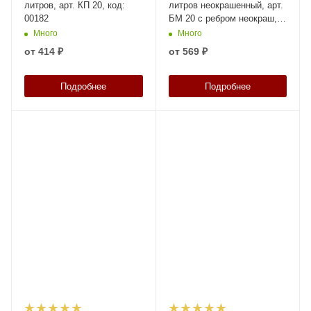
литров, арт. КП 20, код:
литров неокрашенный, арт.
00182
БМ 20 с ребром неокраш,
код: 19034
Много
Много
от
414 ₽
от
569 ₽
Подробнее
Подробнее