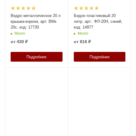
Ведро металлическое 20 л
Бидон пластиковый 20
крышка-корона, арт. ВМк
литр, арт.: ФЛ-20Н, синий,
20с, код: 17730
код: 14877
Много
Много
от
430 ₽
от
816 ₽
Подробнее
Подробнее