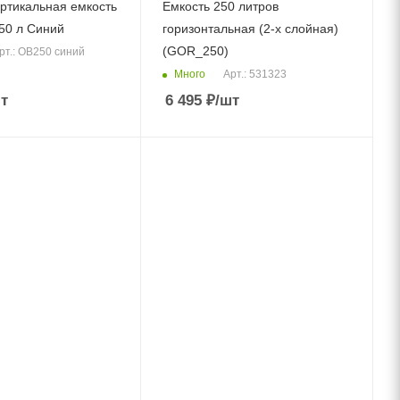
ртикальная емкость
Емкость 250 литров
250 л Синий
горизонтальная (2-x слойная)
(GOR_250)
рт.: ОВ250 синий
Много
Арт.: 531323
т
6 495
₽
/шт