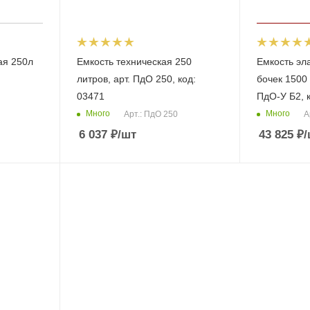
ая 250л
Емкость техническая 250
Емкость эласти
литров, арт. ПдО 250, код:
бочек 1500 
03471
ПдО-У Б2, 
Много
Много
Арт.: ПдО 250
А
6 037
₽
/шт
43 825
₽
/