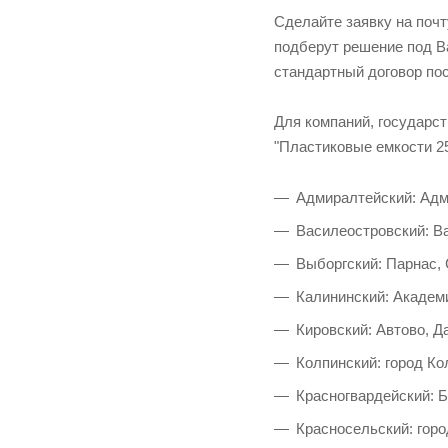
Сделайте заявку на поч
подберут решение под Ва
стандартный договор пос
Для компаний, государс
"Пластиковые емкости 25
Адмиралтейский: Адм
Василеостровский: Ва
Выборгский: Парнас,
Калининский: Академи
Кировский: Автово, Д
Колпинский: город Ко
Красногвардейский: 
Красносельский: горо