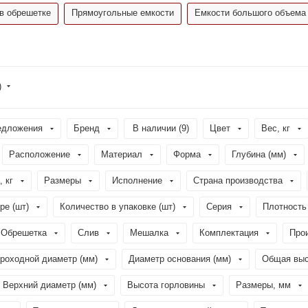
в обрешетке
Прямоугольные емкости
Емкости большого объема
)
едложения
Бренд
В наличии (
9
)
Цвет
Вес, кг
Расположение
Материал
Форма
Глубина (мм)
, кг
Размеры
Исполнение
Страна производства
ре (шт)
Количество в упаковке (шт)
Серия
Плотность 
Обрешетка
Слив
Мешалка
Комплектация
Про
роходной диаметр (мм)
Диаметр основания (мм)
Общая выс
Верхний диаметр (мм)
Высота горловины
Размеры, мм