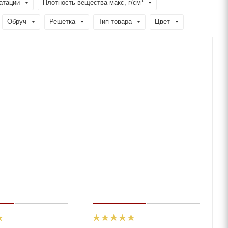
атации
Плотность вещества макс, г/см³
Обруч
Решетка
Тип товара
Цвет