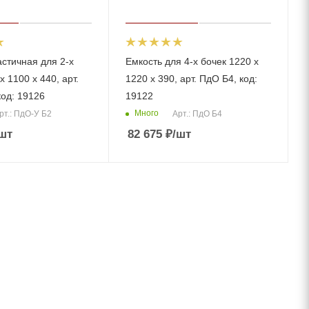
чная для 2-х
Емкость для 4-х бочек 1220 х
х 1100 х 440, арт.
1220 х 390, арт. ПдО Б4, код:
код: 19126
19122
Много
рт.: ПдО-У Б2
Арт.: ПдО Б4
шт
82 675
₽
/шт