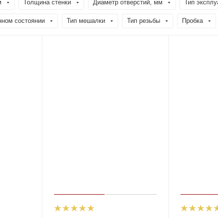
м
Толщина стенки
Диаметр отверстий, мм
Тип эксплу
нном состоянии
Тип мешалки
Тип резьбы
Пробка