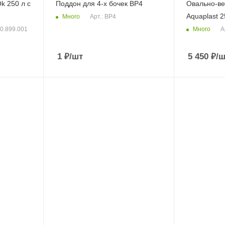
k 250 л с
Поддон для 4-х бочек BP4
Овально-ве
Aquaplast 
Много
Арт.: BP4
Много
50.899.001
А
1
₽
/шт
5 450
₽
/ш