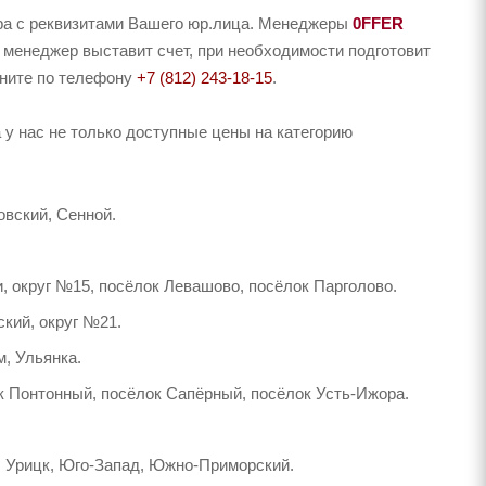
ера с реквизитами Вашего юр.лица. Менеджеры
0FFER
 менеджер выставит счет, при необходимости подготовит
оните по телефону
+7 (812) 243-18-15
.
у нас не только доступные цены на категорию
вский, Сенной.
, округ №15, посёлок Левашово, посёлок Парголово.
кий, округ №21.
м, Ульянка.
к Понтонный, посёлок Сапёрный, посёлок Усть-Ижора.
, Урицк, Юго-Запад, Южно-Приморский.