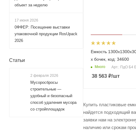
объект за неделю
17 июня 2026
0ФФЕР: Посещение выставки
упаковочной продукции RosUpack
2026
Емкость 1300х1300х30
х бочек, код: 34600
Статьи
Много
Арт.: ПдО Б4 
38 563
₽
/шт
2 февраля 2026
Мусоросбросы
строительные —
удобный и безопасный
способ удаления мусора
Купить пластиковые емк
со стройплощадок
найдется подходящий вар
заявки нам на электронн
наличию или срокам прои