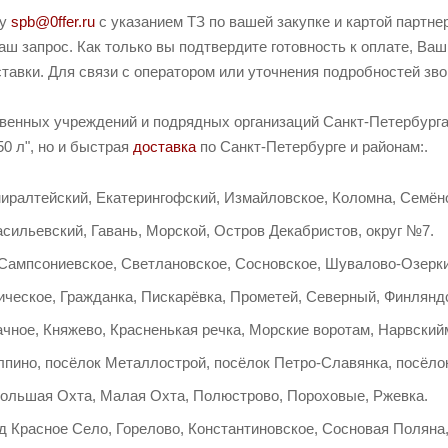
ту
spb@0ffer.ru
с указанием ТЗ по вашей закупке и картой партн
ш запрос. Как только вы подтвердите готовность к оплате, Ваш
тавки. Для связи с оператором или уточнения подробностей зв
твенных учреждений и подрядных организаций Санкт-Петербурга 
0 л", но и быстрая
доставка
по Санкт-Петербурге и районам:.
иралтейский, Екатерингофский, Измайловское, Коломна, Семёно
сильевский, Гавань, Морской, Остров Декабристов, округ №7.
 Сампсониевское, Светлановское, Сосновское, Шувалово-Озерки
ческое, Гражданка, Пискарёвка, Прометей, Северный, Финляндс
ачное, Княжево, Красненькая речка, Морские воротам, Нарвский
лпино, посёлок Металлострой, посёлок Петро-Славянка, посёло
Большая Охта, Малая Охта, Полюстрово, Пороховые, Ржевка.
д Красное Село, Горелово, Константиновское, Сосновая Поляна