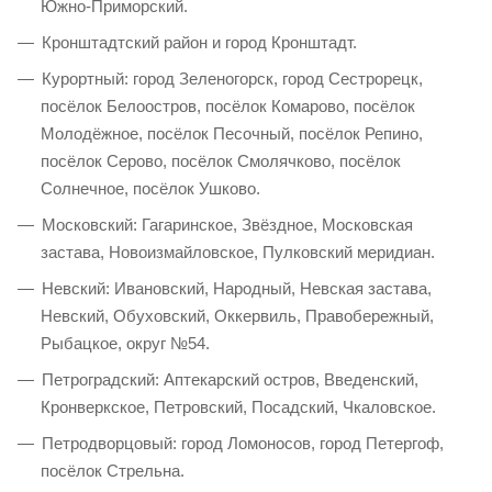
Южно-Приморский.
Кронштадтский район и город Кронштадт.
Курортный: город Зеленогорск, город Сестрорецк,
посёлок Белоостров, посёлок Комарово, посёлок
Молодёжное, посёлок Песочный, посёлок Репино,
посёлок Серово, посёлок Смолячково, посёлок
Солнечное, посёлок Ушково.
Московский: Гагаринское, Звёздное, Московская
застава, Новоизмайловское, Пулковский меридиан.
Невский: Ивановский, Народный, Невская застава,
Невский, Обуховский, Оккервиль, Правобережный,
Рыбацкое, округ №54.
Петроградский: Аптекарский остров, Введенский,
Кронверкское, Петровский, Посадский, Чкаловское.
Петродворцовый: город Ломоносов, город Петергоф,
посёлок Стрельна.