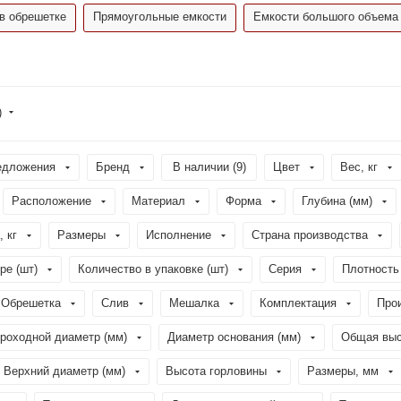
в обрешетке
Прямоугольные емкости
Емкости большого объема
)
едложения
Бренд
В наличии (
9
)
Цвет
Вес, кг
Расположение
Материал
Форма
Глубина (мм)
, кг
Размеры
Исполнение
Страна производства
ре (шт)
Количество в упаковке (шт)
Серия
Плотность 
Обрешетка
Слив
Мешалка
Комплектация
Про
роходной диаметр (мм)
Диаметр основания (мм)
Общая выс
Верхний диаметр (мм)
Высота горловины
Размеры, мм