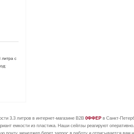
 литра с
код:
сти 3.3 литров в интернет-магазине B2B
0ФФЕР
в Санкт-Петерб
иант емкости из пластика. Наши сейлзы реагируют оперативно.
ую почту, менеджер берет запрос в работу и отписывается вам 