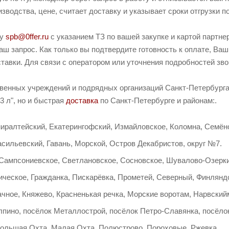
зводства, цене, считает доставку и указывает сроки отгрузки п
ту
spb@0ffer.ru
с указанием ТЗ по вашей закупке и картой партн
ш запрос. Как только вы подтвердите готовность к оплате, Ваш
тавки. Для связи с оператором или уточнения подробностей зв
твенных учреждений и подрядных организаций Санкт-Петербурга 
3 л", но и быстрая
доставка
по Санкт-Петербурге и районам:.
иралтейский, Екатерингофский, Измайловское, Коломна, Семёно
сильевский, Гавань, Морской, Остров Декабристов, округ №7.
 Сампсониевское, Светлановское, Сосновское, Шувалово-Озерки
ческое, Гражданка, Пискарёвка, Прометей, Северный, Финляндс
ачное, Княжево, Красненькая речка, Морские воротам, Нарвский
лпино, посёлок Металлострой, посёлок Петро-Славянка, посёло
Большая Охта, Малая Охта, Полюстрово, Пороховые, Ржевка.