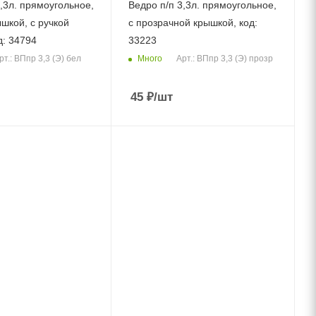
,3л. прямоугольное,
Ведро п/п 3,3л. прямоугольное,
шкой, с ручкой
с прозрачной крышкой, код:
д: 34794
33223
Много
рт.: ВПпр 3,3 (Э) бел
Арт.: ВПпр 3,3 (Э) прозр
45
₽
/шт