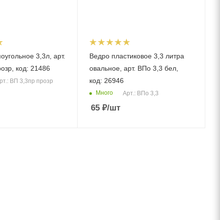
угольное 3,3л, арт.
Ведро пластиковое 3,3 литра
озр, код: 21486
овальное, арт. ВПо 3,3 бел,
код: 26946
рт.: ВП 3,3пр прозр
Много
Арт.: ВПо 3,3
65
₽
/шт