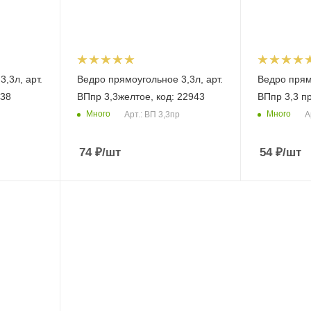
,3л, арт.
Ведро прямоугольное 3,3л, арт.
Ведро прямо
938
ВПпр 3,3желтое, код: 22943
ВПпр 3,3 пр
Много
Много
Арт.: ВП 3,3пр
А
74
₽
/шт
54
₽
/шт