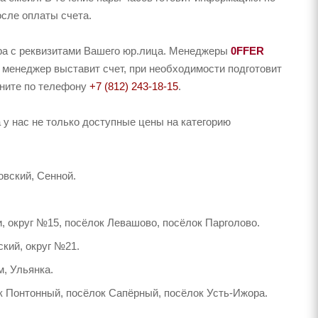
осле оплаты счета.
ера с реквизитами Вашего юр.лица. Менеджеры
0FFER
 менеджер выставит счет, при необходимости подготовит
оните по телефону
+7 (812) 243-18-15
.
у нас не только доступные цены на категорию
вский, Сенной.
, округ №15, посёлок Левашово, посёлок Парголово.
кий, округ №21.
м, Ульянка.
к Понтонный, посёлок Сапёрный, посёлок Усть-Ижора.