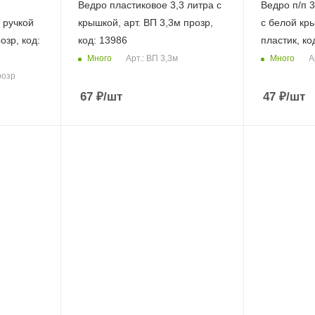
Ведро пластиковое 3,3 литра с
Ведро п/п 3
 ручкой
крышкой, арт. ВП 3,3м прозр,
с белой кры
озр, код:
код: 13986
пластик, ко
Много
Много
Арт.: ВП 3,3м
А
розр
67
₽
/шт
47
₽
/шт