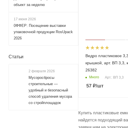
объект за неделю
17 июня 2026
0ФФЕР: Посещение выставки
упаковочной продукции RosUpack
2026
Ведро пластиковое 3,3
Статьи
крышкой, арт. ВП 3,3, 
26382
2 февраля 2026
Много
Арт.: ВП 3,3
Мусоросбросы
строительные —
57
₽
/шт
удобный и безопасный
способ удаления мусора
со стройплощадок
Купить пластиковые емко
найдется подходящий вар
заявки нам на электронн