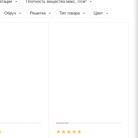
атации
Плотность вещества макс, г/см³
Обруч
Решетка
Тип товара
Цвет