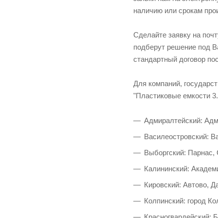
наличию или срокам прои
Сделайте заявку на поч
подберут решение под Ва
стандартный договор пос
Для компаний, государс
"Пластиковые емкости 3.
Адмиралтейский: Адм
Василеостровский: Ва
Выборгский: Парнас,
Калининский: Академи
Кировский: Автово, Д
Колпинский: город Ко
Красногвардейский: 