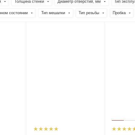
м
Толщина стенки
Диаметр отверстий, мм
Тип эксплу
нном состоянии
Тип мешалки
Тип резьбы
Пробка