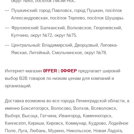
округ №65, посёлок Лисий Нос.
Пушкинский: город Павловск, город Пушкин, посёлок
Александровская, посёлок Тярлево, посёлок Шушары.
Фрунзенский: Балканский, Волковское, Георгиевский,
Купчино, округ №72, округ №75.
Центральный: Владимирский, Дворцовый, Лиговка-
Ямская, Литейный, Смольнинское, округ №78.
Интернет-магазин
0FFER
|
0ФФЕР
предлагает широкий
выбор B2B товаров по низким ценам для компаний и
организаций.
Доставка возможна во все города Ленинградской области, а
именно Бокситогорск, Волосово, Волхов, Всеволожск,
Выборг, Высоцк, Гатчина, Ивангород, Каменногорск,
Кингисепп, Кириши, Кировск, Коммунар, Кудрово, Лодейное
Поле, Луга, Любань, Мурино, Никольское, Новая Ладога,