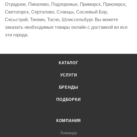
Отрадное, Пикалево, Подпорожье, Приморск, Приозерск,
Светогорск, Сертолово, Сланцы, Сосновый Бор,
Сясьстрой, Тихвин, Тосно, Шлиссельбург. Вы можете
заказать необходимые товары онлайн с доставкой во все
эти города.
КАТАЛОГ
УСЛУГИ
БРЕНДЫ
ПОДБОРКИ
КОМПАНИЯ
Команда