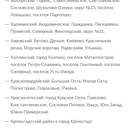
Выборгский: Парнас, Сампсониевское, Светлановское,
Сосновское, Шувалово-Озерки, округ №15, посёлок
Левашово, посёлок Парголово.
Калининский: Академическое, Гражданка, Пискарёвка,
Прометей, Северный, Финляндский, округ №21.
Кировский: Автово, Дачное, Княжево, Красненькая
речка, Морские воротам, Нарвскийм, Ульянка.
Колпинский: город Колпино, посёлок Металлострой,
посёлок Петро-Славянка, посёлок Понтонный, посёлок
Сапёрный, посёлок Усть-Ижора.
Красногвардейский: Большая Охта, Малая Охта,
Полюстрово, Пороховые, Ржевка.
Красносельский: город Красное Село, Горелово,
Константиновское, Сосновая Поляна, Урицк, Юго-Запад,
Южно-Приморский.
Кронштадтский район и город Кронштадт.