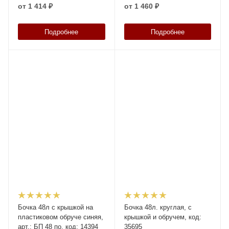
от
1 414 ₽
от
1 460 ₽
Подробнее
Подробнее
Бочка 48л с крышкой на
Бочка 48л. круглая, с
пластиковом обруче синяя,
крышкой и обручем, код:
арт.: БП 48 по, код: 14394
35695