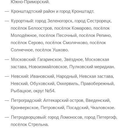
Южно-Приморский.
Кронштадтский район и город Кронштадт.
Курортный: город Зеленогорск, город Сестрорецк,
посёлок Белоостров, посёлок Комарово, посёлок
Молодёжное, посёлок Песочный, посёлок Репино,
посёлок Серово, посёлок Смолячково, посёлок
Солнечное, посёлок Ушково.
Московский: Гагаринское, Звёздное, Московская
застава, Новоизмайловское, Пулковский меридиан.
Невский: Ивановский, Народный, Невская застава,
Невский, Обуховский, Оккервиль, Правобережный,
Рыбацкое, округ №54.
Петроградский: Аптекарский остров, Введенский,
Кронверкское, Петровский, Посадский, Чкаловское.
Петродворцовый: город Ломоносов, город Петергоф,
посёлок Стрельна.