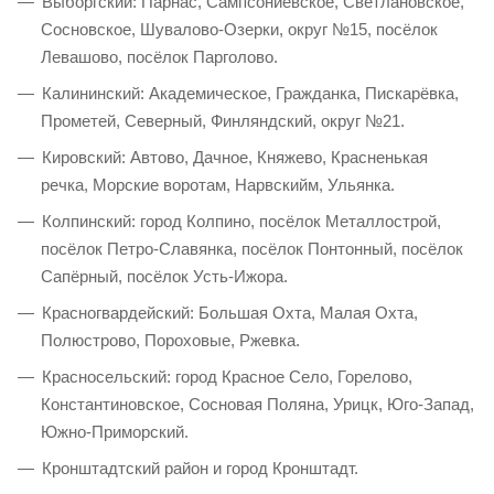
Выборгский: Парнас, Сампсониевское, Светлановское,
Сосновское, Шувалово-Озерки, округ №15, посёлок
Левашово, посёлок Парголово.
Калининский: Академическое, Гражданка, Пискарёвка,
Прометей, Северный, Финляндский, округ №21.
Кировский: Автово, Дачное, Княжево, Красненькая
речка, Морские воротам, Нарвскийм, Ульянка.
Колпинский: город Колпино, посёлок Металлострой,
посёлок Петро-Славянка, посёлок Понтонный, посёлок
Сапёрный, посёлок Усть-Ижора.
Красногвардейский: Большая Охта, Малая Охта,
Полюстрово, Пороховые, Ржевка.
Красносельский: город Красное Село, Горелово,
Константиновское, Сосновая Поляна, Урицк, Юго-Запад,
Южно-Приморский.
Кронштадтский район и город Кронштадт.