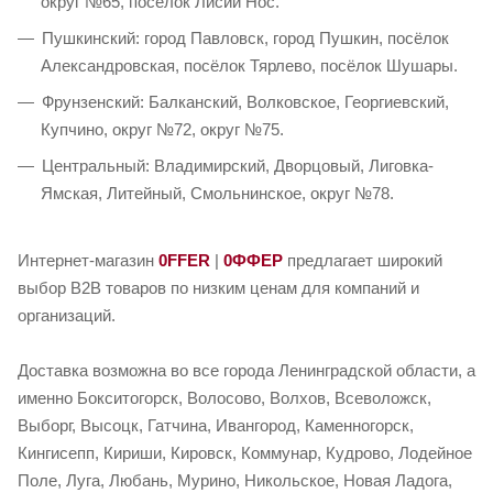
округ №65, посёлок Лисий Нос.
Пушкинский: город Павловск, город Пушкин, посёлок
Александровская, посёлок Тярлево, посёлок Шушары.
Фрунзенский: Балканский, Волковское, Георгиевский,
Купчино, округ №72, округ №75.
Центральный: Владимирский, Дворцовый, Лиговка-
Ямская, Литейный, Смольнинское, округ №78.
Интернет-магазин
0FFER
|
0ФФЕР
предлагает широкий
выбор B2B товаров по низким ценам для компаний и
организаций.
Доставка возможна во все города Ленинградской области, а
именно Бокситогорск, Волосово, Волхов, Всеволожск,
Выборг, Высоцк, Гатчина, Ивангород, Каменногорск,
Кингисепп, Кириши, Кировск, Коммунар, Кудрово, Лодейное
Поле, Луга, Любань, Мурино, Никольское, Новая Ладога,