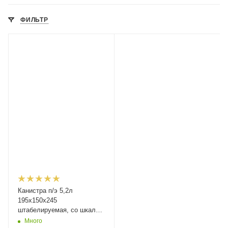
ФИЛЬТР
Канистра п/э 5,2л
195х150х245
штабелируемая, со шкалой
уровня, с пробкой, код:
Много