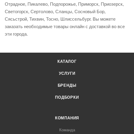
Отрадное, Пикалево, Подпорожье, Приморск, Приозерск,
Светогорск, Сертолово, Сланцы, Сосновый Бор,
Сясьстрой, Тихвин, Тосно, Шлиссельбург. Вы можете
заказать необходимые товары онлайн с доставкой во все
эти города.
КАТАЛОГ
УСЛУГИ
БРЕНДЫ
ПОДБОРКИ
КОМПАНИЯ
Команда