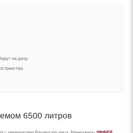
ерут на дачу.
остранства.
ъемом 6500 литров
ера с реквизитами Вашего юр.лица. Менеджеры
0ФФЕР