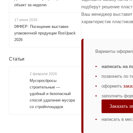
объект за неделю
подберут решение пласти
Ваш менеджер выставит с
17 июня 2026
характеристик пластико
0ФФЕР: Посещение выставки
упаковочной продукции RosUpack
2026
Варианты оформле
Статьи
написать на п
2 февраля 2026
позвонить по 
Мусоросбросы
оформить
зака
строительные —
удобный и безопасный
заполнить фор
способ удаления мусора
Заказать з
со стройплощадок
написать в ме