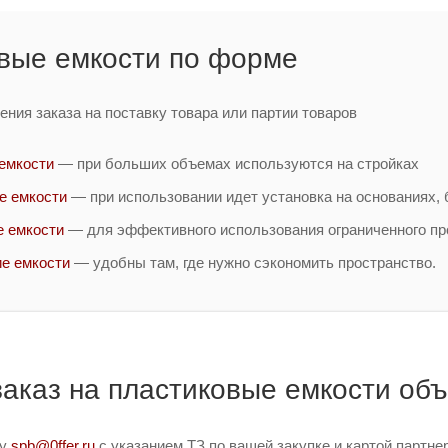
вые емкости по форме
ния заказа на поставку товара или партии товаров
емкости
— при больших объемах используются на стройках
е емкости
— при использовании идет установка на основаниях, б
 емкости
— для эффективного использования ограниченного пр
е емкости
— удобны там, где нужно сэкономить пространство.
заказ на пластиковые емкости об
ту
spb@0ffer.ru
с указанием ТЗ по вашей закупке и картой партн