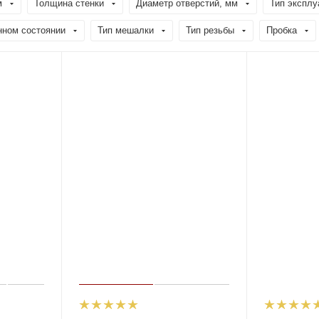
м
Толщина стенки
Диаметр отверстий, мм
Тип эксплу
нном состоянии
Тип мешалки
Тип резьбы
Пробка