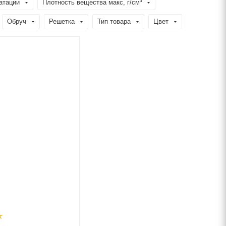
атации
Плотность вещества макс, г/см³
Обруч
Решетка
Тип товара
Цвет