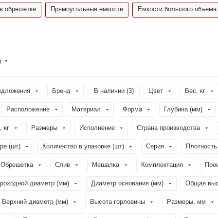
в обрешетке
Прямоугольные емкости
Емкости большого объема
)
едложения
Бренд
В наличии (
3
)
Цвет
Вес, кг
Расположение
Материал
Форма
Глубина (мм)
, кг
Размеры
Исполнение
Страна производства
ре (шт)
Количество в упаковке (шт)
Серия
Плотность 
Обрешетка
Слив
Мешалка
Комплектация
Про
роходной диаметр (мм)
Диаметр основания (мм)
Общая выс
Верхний диаметр (мм)
Высота горловины
Размеры, мм