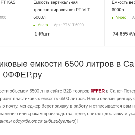
 PT KAS
Емкость вертикальная
Емкость ве
транспортировочная PT VLT
6000л
6000л
Много
6000
А
Много
Арт.: PT VLT 6000
1
₽
/шт
74 655
₽
/
иковые емкости 6500 литров в Са
b 0ФФЕР.ру
ости объемом 6500 л на сайте B2B товаров
0FFER
в Санкт-Петер
иант пластиковых емкость 6500 литров. Наши сейлзы реагируют
ую почту, менеджер берет заявку в работу и отписывается вам 
наличию или срокам производства, цене, считает доставку и ука
ианты обсуждаются индивидуально
)!