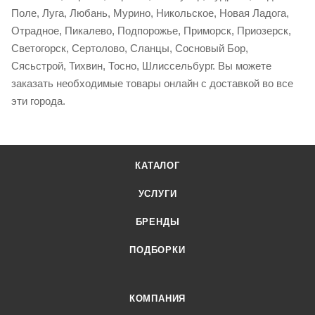
Поле, Луга, Любань, Мурино, Никольское, Новая Ладога,
Отрадное, Пикалево, Подпорожье, Приморск, Приозерск,
Светогорск, Сертолово, Сланцы, Сосновый Бор,
Сясьстрой, Тихвин, Тосно, Шлиссельбург. Вы можете
заказать необходимые товары онлайн с доставкой во все
эти города.
КАТАЛОГ
УСЛУГИ
БРЕНДЫ
ПОДБОРКИ
КОМПАНИЯ