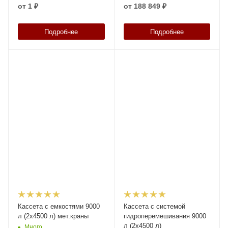
литров
от
1 ₽
от
188 849 ₽
Подробнее
Подробнее
Кассета с емкостями 9000
Кассета с системой
л (2х4500 л) мет.краны
гидроперемешивания 9000
л (2х4500 л)
Много