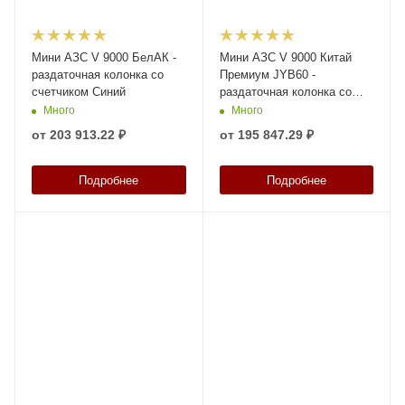
Мини АЗС V 9000 БелАК -
Мини АЗС V 9000 Китай
раздаточная колонка со
Премиум JYB60 -
счетчиком Синий
раздаточная колонка со
счетчиком Синий
Много
Много
от
203 913.22 ₽
от
195 847.29 ₽
Подробнее
Подробнее