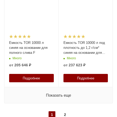
Емкость TOR 10000 л
Емкость TOR 10000 л под
синяя на основании для
плотность до 1,2 г/см³
полного слива F
синяя на основании для
полного слива F
Много
Много
от
205 646 ₽
от
237 623 ₽
Подробнее
Подробнее
Показать еще
1
2