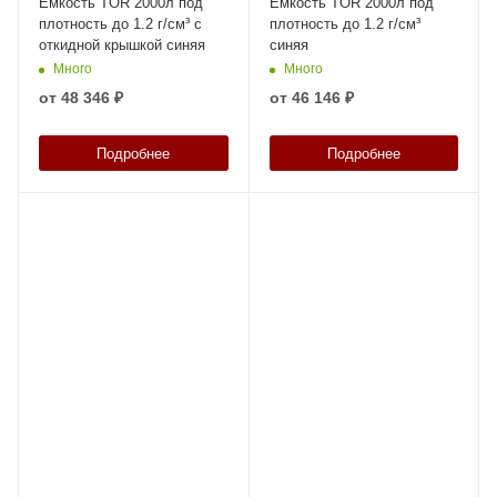
Емкость TOR 2000л под
Емкость TOR 2000л под
плотность до 1.2 г/см³ с
плотность до 1.2 г/см³
откидной крышкой синяя
синяя
Много
Много
от
48 346 ₽
от
46 146 ₽
Подробнее
Подробнее