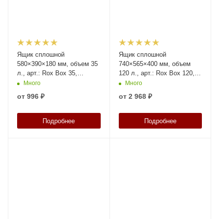
Ящик сплошной
Ящик сплошной
580×390×180 мм, объем 35
740×565×400 мм, объем
л., арт.: Rox Box 35,
120 л., арт.: Rox Box 120,
прозрачный, код: 18708
прозрачный, код: 18714
Много
Много
от
996 ₽
от
2 968 ₽
Подробнее
Подробнее