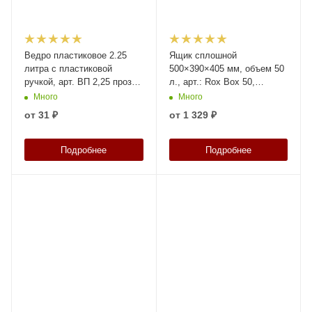
Ведро пластиковое 2.25
Ящик сплошной
литра с пластиковой
500×390×405 мм, объем 50
ручкой, арт. ВП 2,25 прозр,
л., арт.: Rox Box 50,
код: 03105
прозрачный, код: 18710
Много
Много
от
31 ₽
от
1 329 ₽
Подробнее
Подробнее