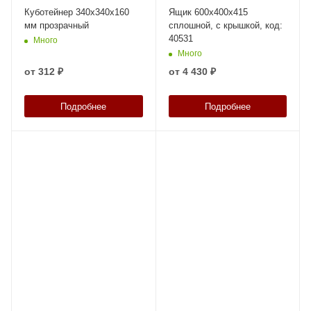
Куботейнер 340х340х160
Ящик 600х400х415
мм прозрачный
сплошной, с крышкой, код:
40531
Много
Много
от
312 ₽
от
4 430 ₽
Подробнее
Подробнее