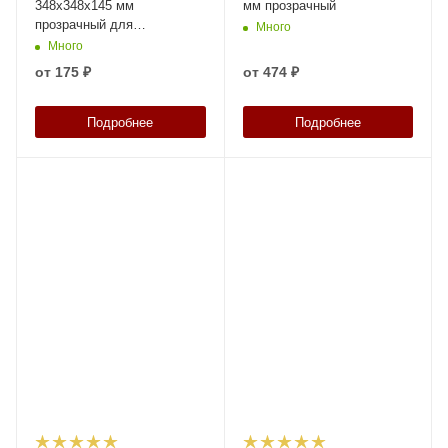
348x348x145 мм
мм прозрачный
прозрачный для
Много
куботейнера
Много
от
175 ₽
от
474 ₽
Подробнее
Подробнее