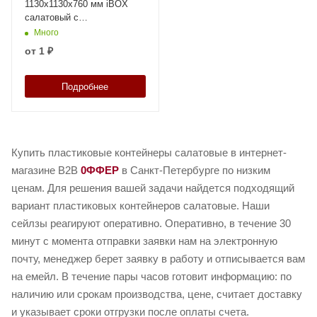
1130x1130x760 мм iBOX
салатовый c
перфорированными
Много
стенками и дном, на
от
1 ₽
ножках
Подробнее
Купить пластиковые контейнеры салатовые в интернет-
магазине B2B
0ФФЕР
в Санкт-Петербурге по низким
ценам. Для решения вашей задачи найдется подходящий
вариант пластиковых контейнеров салатовые. Наши
сейлзы реагируют оперативно. Оперативно, в течение 30
минут с момента отправки заявки нам на электронную
почту, менеджер берет заявку в работу и отписывается вам
на емейл. В течение пары часов готовит информацию: по
наличию или срокам производства, цене, считает доставку
и указывает сроки отгрузки после оплаты счета.