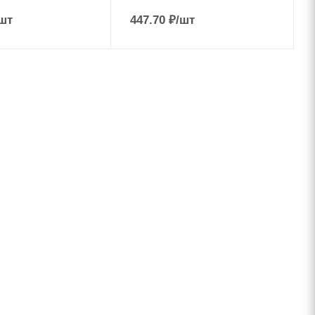
шт
447.70
₽
/шт