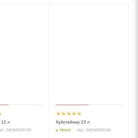
 12 л
Куботейнер 23 л
Много
рт.: 340340160-00
Арт.: 340340320-00