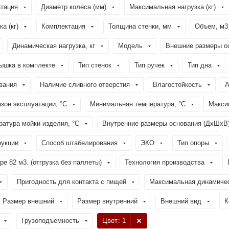
тация
Диаметр колеса (мм)
Максимальная нагрузка (кг)
а (кг)
Комплектация
Толщина стенки, мм
Объем, м3
Динамическая нагрузка, кг
Модель
Внешние размеры о
ышка в комплекте
Тип стенок
Тип ручек
Тип дна
вания
Наличие сливного отверстия
Влагостойкость
А
зон эксплуатации, °C
Минимальная температура, °C
Макси
атура мойки изделия, °C
Внутренние размеры основания (ДхШхВ
рукции
Способ штабелирования
ЭКО
Тип опоры
е 82 м3. (отгрузка без паллеты)
Технология производства
Пригодность для контакта с пищей
Максимальная динамическ
Размер внешний
Размер внутренний
Внешний вид
К
Грузоподъемность
Цвет
: 1