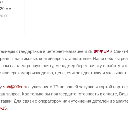
для
х20 мм
20-00
тейнеры стандартные в интернет-магазине B2B
0ФФЕР
в Санкт-
риант пластиковых контейнеров стандартные. Наши сейлзы реаг
 нам на электронную почту, менеджер берет заявку в работу и о
или срокам производства, цене, считает доставку и указывает 
ту
spb@0ffer.ru
с указанием ТЗ по вашей закупке и картой партн
ш запрос. Как только вы подтвердите готовность к оплате, Ваш
тавки. Для связи с оператором или уточнения деталей и характ
8-15
.