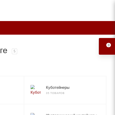
0
рге
5
Куботейнеры
35 ТОВАРОВ