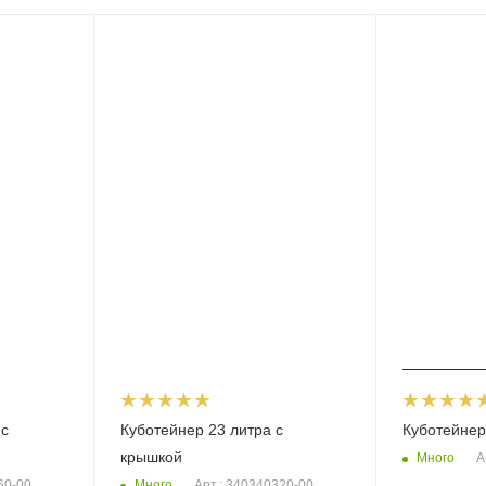
 с
Куботейнер 23 литра с
Куботейнер
крышкой
Много
А
Много
60-00
Арт.: 340340320-00