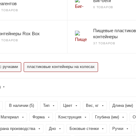
Биг-беги
еагентов
6 ТОВАРОВ
3 ТОВАРОВ
Пищевые пластико
онтейнеры Rox Box
контейнеры
0 ТОВАРОВ
37 ТОВАРОВ
с ручками
пластиковые контейнеры на колесах
)
В наличии (
5
)
Тип
Цвет
Вес, кг
Длина (мм)
Материал
Форма
Конструкция
Глубина (мм)
О
рана производства
Дно
Боковые стенки
Ручки