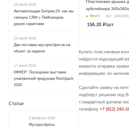
Пластиковая крышка 
26 июля 2026
куботейнера 340х340
Автоматизация Битрикс24: как мы
Много
Арт.: 3403400
связали CRM с ПейКипером
двумя скриптами
156.20
₽
/шт
25 июля 2026
Две поставки мусоросбросов на
объект за неделю
Купить пластиковые кон
найдется подходящий ва
момента отправки заявки
17 июня 2026
0ФФЕР: Посещение выставки
информацию: по наличию 
упаковочной продукции RosUpack
2026
Сделайте заявку на поч
подберут решение под Ва
стандартный договор пос
Статьи
телефону
+7 (812) 243-1
2 февраля 2026
Мусоросбросы