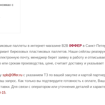
ножках с
1
иковые паллеты в интернет-магазине B2B
0ФФЕР
в Санкт-Пете
риант бирюзовых пластиковых паллетов. Наши сейлзы реагируют
электронную почту, менеджер берет заявку в работу и отписывае
или срокам производства, цене, считает доставку и указывает 
ту
spb@0ffer.ru
с указанием ТЗ по вашей закупке и картой партн
ш запрос. Как только вы подтвердите готовность к оплате, Ваш
тавки. Для связи с оператором или уточнения деталей и харак
8-15
.