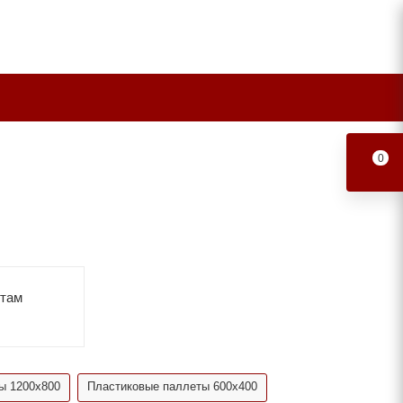
0
етам
ы 1200х800
Пластиковые паллеты 600х400