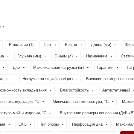
)
В наличии (
1
)
Цвет
Вес, кг
Длина (мм)
Шири
ма
Глубина (мм)
Объем (л)
Назначение
Статич
Дно
Максимальная нагрузка (кг)
Гарантия
Наг
а, кг
Нагрузка на ящик/короб (кг)
Внешние размеры основа
озможность вкладывания
Влагостойкость
Антистатичный
зон эксплуатации, °C
Минимальная температура, °C
Макси
атура мойки изделия, °C
Внутренние размеры основания (ДхШхВ
ния
ЭКО
Тип опоры
Перфорация дна
Максимал