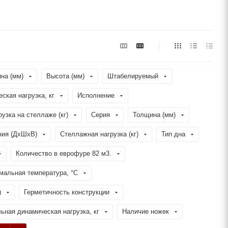
на (мм)
Высота (мм)
Штабелируемый
еская нагрузка, кг
Исполнение
рузка на стеллаже (кг)
Серия
Толщина (мм)
ния (ДхШхВ)
Стеллажная нагрузка (кг)
Тип дна
Количество в еврофуре 82 м3.
мальная температура, °C
)
Герметичность конструкции
ьная динамическая нагрузка, кг
Наличие ножек