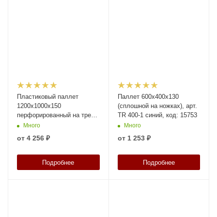
Пластиковый паллет
Паллет 600х400х130
1200x1000x150
(сплошной на ножках), арт.
перфорированный на трех
TR 400-1 синий, код: 15753
полозьях
Много
Много
от
4 256 ₽
от
1 253 ₽
Подробнее
Подробнее