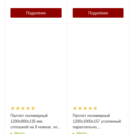
Подробнее
Подробнее
Паллет полимерный
Паллет полимерный
1200х800х135 мм,
1200х1000х157 усиленный
сплошной на 9 ножках, код:
параллельно,
35224
перфорированный, на 5
Много
Много