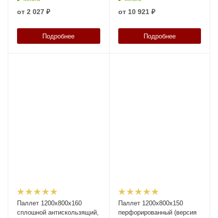
полозьях, код: 34340
от
2 027 ₽
от
10 921 ₽
Подробнее
Подробнее
Паллет 1200х800х160
Паллет 1200х800х150
сплошной антискользящий,
перфорированный (версия