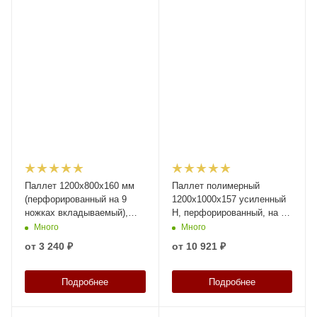
Паллет 1200х800х160 мм
Паллет полимерный
(перфорированный на 9
1200х1000х157 усиленный
ножках вкладываемый),
Н, перфорированный, на 5
арт. TR 1208 L синий, код:
полозьях, код: 34341
Много
Много
12746
от
3 240 ₽
от
10 921 ₽
Подробнее
Подробнее