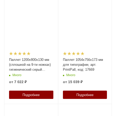
Паллет 1200х800х130 мм
Паллет 1054х756х173 мм
(cплошной на 9-ти ножках)
для типографии, арт.
гигиенический серый
PrintPall, код: 17669
(Паллет 1200х800х130 мм
Много
Много
(cплошной на 9-ти ножках)
от
7 022 ₽
от
15 039 ₽
гигиенический синий), арт.
IR 1208-9L-G синий, код:
10123
Подробнее
Подробнее