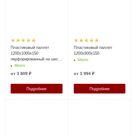
Пластиковый паллет
Пластиковый паллет
1200x1000x150
1200x800x150
перфорированный на шести
Много
полозьях
Много
от
3 809 ₽
от
3 994 ₽
Подробнее
Подробнее