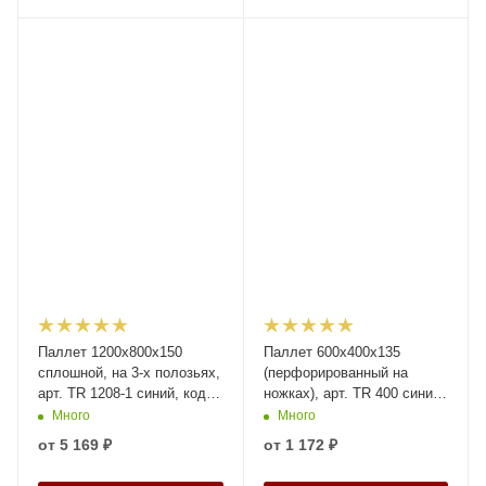
Паллет 1200x800х150
Паллет 600х400х135
сплошной, на 3-х полозьях,
(перфорированный на
арт. TR 1208-1 синий, код:
ножках), арт. TR 400 синий,
08695
код: 14993
Много
Много
от
5 169 ₽
от
1 172 ₽