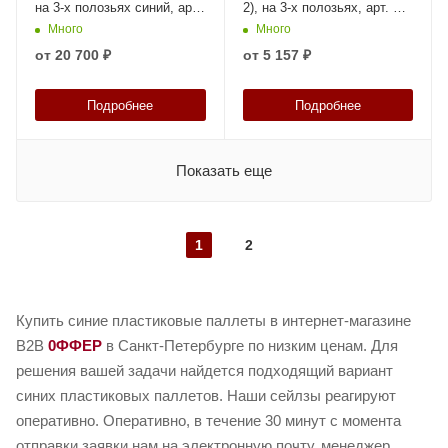
на 3-х полозьях синий, арт.
2), на 3-х полозьях, арт. TR
CR 1208 TC1 синий Palgrip,
1208-3 синий, код: 22049
Много
Много
код: 22195
от
20 700 ₽
от
5 157 ₽
Подробнее
Подробнее
Показать еще
1
2
Купить синие пластиковые паллеты в интернет-магазине
B2B
0ФФЕР
в Санкт-Петербурге по низким ценам. Для
решения вашей задачи найдется подходящий вариант
синих пластиковых паллетов. Наши сейлзы реагируют
оперативно. Оперативно, в течение 30 минут с момента
отправки заявки нам на электронную почту, менеджер