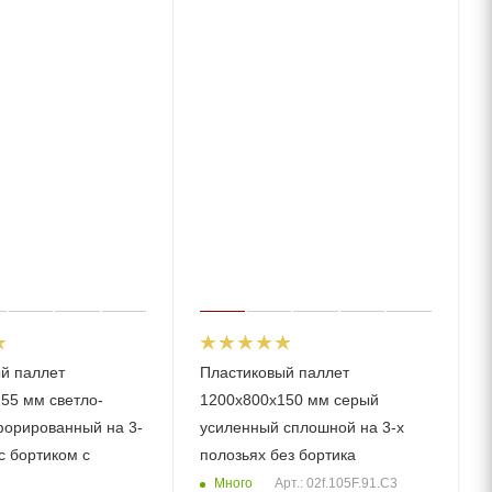
й паллет
Пластиковый паллет
55 мм светло-
1200х800х150 мм серый
орированный на 3-
усиленный сплошной на 3-х
с бортиком с
полозьяx без бортика
Много
Арт.: 02f.105F.91.С3