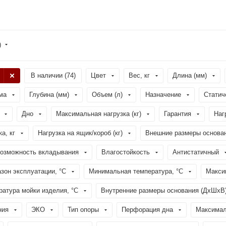
)
В наличии (
74
)
Цвет
Вес, кг
Длина (мм)
ма
Глубина (мм)
Объем (л)
Назначение
Статич
Дно
Максимальная нагрузка (кг)
Гарантия
Наг
а, кг
Нагрузка на ящик/короб (кг)
Внешние размеры основа
озможность вкладывания
Влагостойкость
Антистатичный
зон эксплуатации, °C
Минимальная температура, °C
Макси
атура мойки изделия, °C
Внутренние размеры основания (ДхШхВ
ния
ЭКО
Тип опоры
Перфорация дна
Максимал