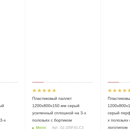
Пластиковый паллет
Пластиковы
ый
1200х800х150 мм серый
1200х800х1
усиленный сплошной на 3-х
серый перф
3-х
полозьяx с бортиком
х полозьяx 
логотипом
Много
Арт.: 02.105F.91.С3