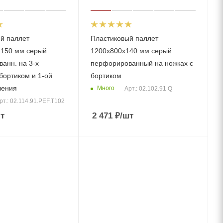
й паллет
Пластиковый паллет
х150 мм серый
1200x800x140 мм серый
анн. на 3-х
перфорированный на ножках с
бортиком и 1-ой
бортиком
ления
Много
Арт.: 02.102.91 Q
рт.: 02.114.91.PEF.Т102
т
2 471
₽
/шт