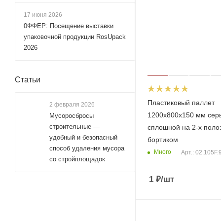
17 июня 2026
0ФФЕР: Посещение выставки
упаковочной продукции RosUpack
2026
Статьи
Пластиковый паллет
2 февраля 2026
1200х800х150 мм сер
Мусоросбросы
строительные —
сплошной на 2-х поло
удобный и безопасный
бортиком
способ удаления мусора
Много
Арт.: 02.105F.
со стройплощадок
1
₽
/шт