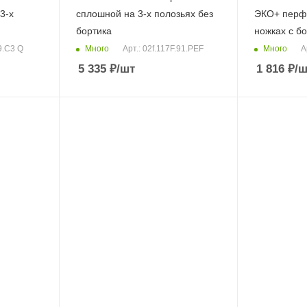
3-х
сплошной на 3-х полозьяx без
ЭКО+ перф
бортика
ножках с б
Много
Много
9.С3 Q
Арт.: 02f.117F.91.PEF
А
5 335
₽
/шт
1 816
₽
/ш