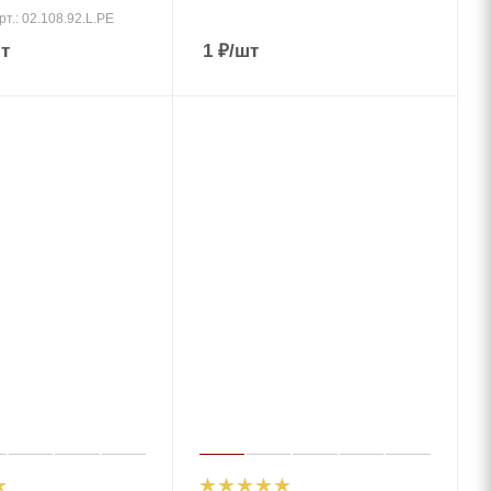
рт.: 02.108.92.L.PE
т
1
₽
/шт