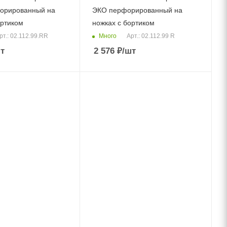
орированный на
ЭКО перфорированный на
ортиком
ножках с бортиком
Много
рт.: 02.112.99.RR
Арт.: 02.112.99 R
т
2 576
₽
/шт