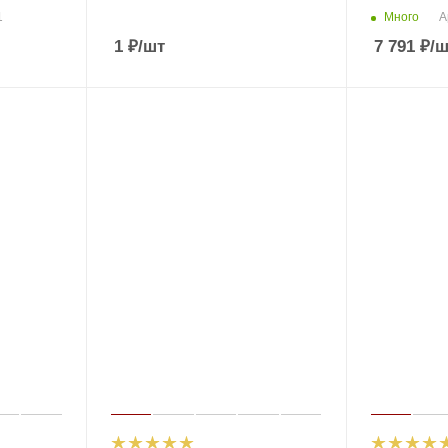
Много
1
А
1
₽
/шт
7 791
₽
/ш