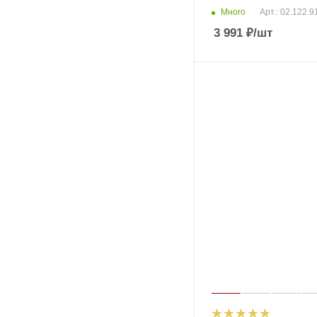
Много
Арт.: 02.122.9
3 991
₽
/шт