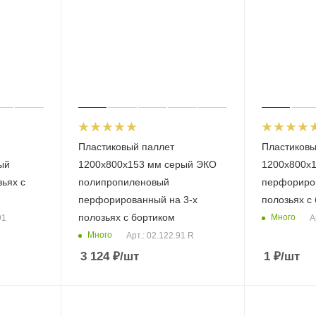
Пластиковый паллет
Пластиковы
ый
1200x800x153 мм серый ЭКО
1200x800x
зьяx с
полипропиленовый
перфориров
перфорированный на 3-х
полозьях с
полозьях с бортиком
Много
91
А
Много
Арт.: 02.122.91 R
3 124
₽
/шт
1
₽
/шт