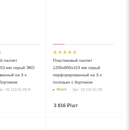
й паллет
Пластиковый паллет
153 мм серый ЭКО
1200x800x153 мм серый
анный на 3-х
перфорированный на 3-х
 бортиком
полозьях с бортиком
Много
рт.: 02.122.91.PE.R
Арт.: 02.122.91.PE
3 816
₽
/шт