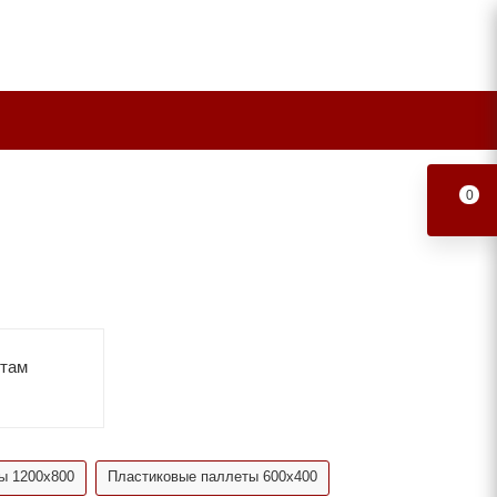
0
етам
ы 1200х800
Пластиковые паллеты 600х400