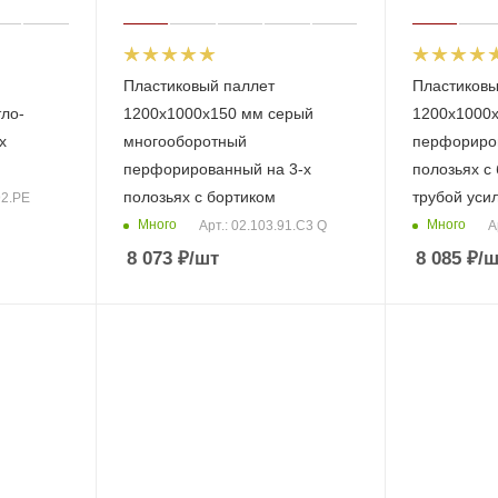
Пластиковый паллет
Пластиковы
ло-
1200x1000x150 мм серый
1200х1000
х
многооборотный
перфориров
перфорированный на 3-х
полозьяx с 
полозьях с бортиком
трубой уси
92.PE
Много
Много
Арт.: 02.103.91.С3 Q
А
8 073
₽
/шт
8 085
₽
/ш