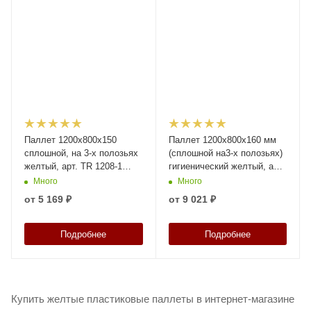
Паллет 1200x800х150
Паллет 1200х800х160 мм
сплошной, на 3-х полозьях
(cплошной на3-х полозьях)
желтый, арт. TR 1208-1
гигиенический желтый, арт.
желтый, код: 08950
IR 1208-3R-G желтый, код:
Много
Много
14056
от
5 169 ₽
от
9 021 ₽
Подробнее
Подробнее
Купить желтые пластиковые паллеты в интернет-магазине