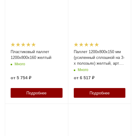
Пластиковый паллет
Паллет 1200х800х150 мм
1200х800х160 желтый
(усиленный сплошной на 3-
х полозьях) желтый, арт.
Много
TR 1208-1-1 , код: 13244
Много
от
5 754 ₽
от
6 517 ₽
Подробнее
Подробнее