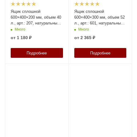
Ящик сплошной
Ящик сплошной
600×400×200 мм, объем 40
600×400×300 мм, объем 52
л., арт.: 207, натуральный,
л., арт.: 601, натуральный,
код: 01682
код: 05337
Много
Много
от
1 180 ₽
от
2 365 ₽
Подробнее
Подробнее