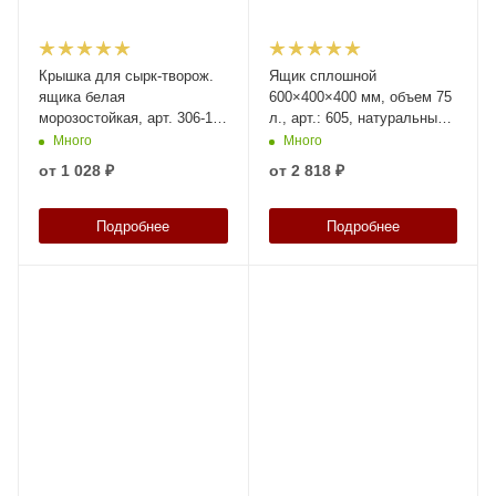
Крышка для сырк-творож.
Ящик сплошной
ящика белая
600×400×400 мм, объем 75
морозостойкая, арт. 306-1
л., арт.: 605, натуральный,
м, код: 05943
код: 05340
Много
Много
от
1 028 ₽
от
2 818 ₽
Подробнее
Подробнее