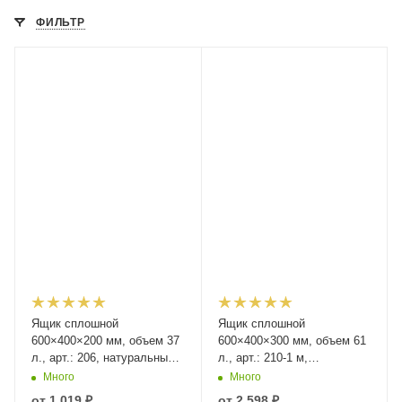
ФИЛЬТР
Ящик сплошной
Ящик сплошной
600×400×200 мм, объем 37
600×400×300 мм, объем 61
л., арт.: 206, натуральный,
л., арт.: 210-1 м,
код: 01363
натуральный, код: 06901
Много
Много
от
1 019 ₽
от
2 598 ₽