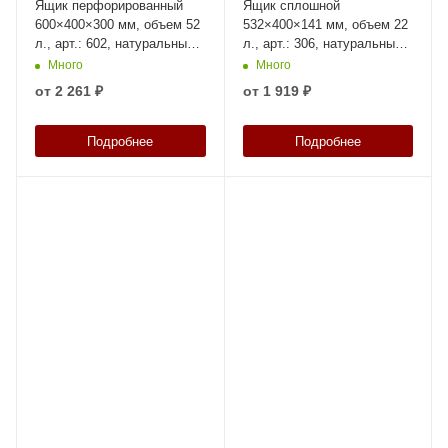
Ящик перфорированный
Ящик сплошной
600×400×300 мм, объем 52
532×400×141 мм, объем 22
л., арт.: 602, натуральный,
л., арт.: 306, натуральный,
код: 05338
код: 06259
Много
Много
от
2 261 ₽
от
1 919 ₽
Подробнее
Подробнее