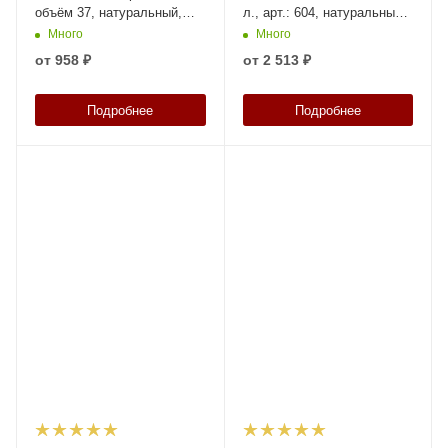
объём 37, натуральный,
л., арт.: 604, натуральный,
код: 01722
код: 05341
Много
Много
от
958 ₽
от
2 513 ₽
Подробнее
Подробнее