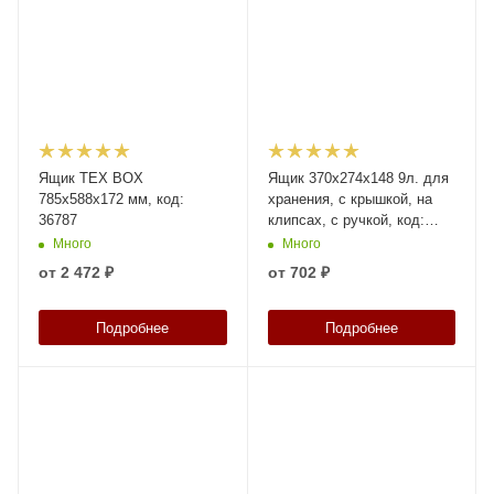
Ящик TEX BOX
Ящик 370х274х148 9л. для
785х588х172 мм, код:
хранения, с крышкой, на
36787
клипсах, с ручкой, код:
36203
Много
Много
от
2 472 ₽
от
702 ₽
Подробнее
Подробнее