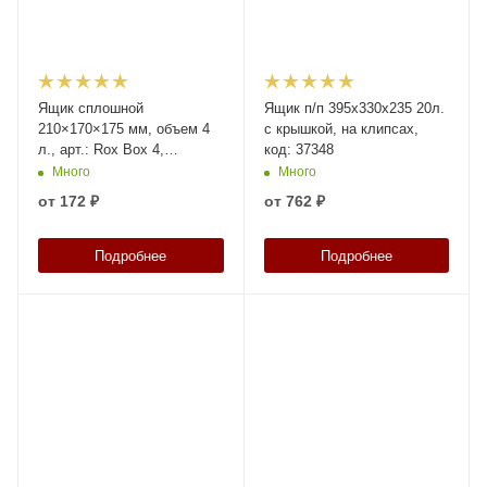
Ящик сплошной
Ящик п/п 395х330х235 20л.
210×170×175 мм, объем 4
с крышкой, на клипсах,
л., арт.: Rox Box 4,
код: 37348
прозрачный, код: 18693
Много
Много
от
172 ₽
от
762 ₽
Подробнее
Подробнее