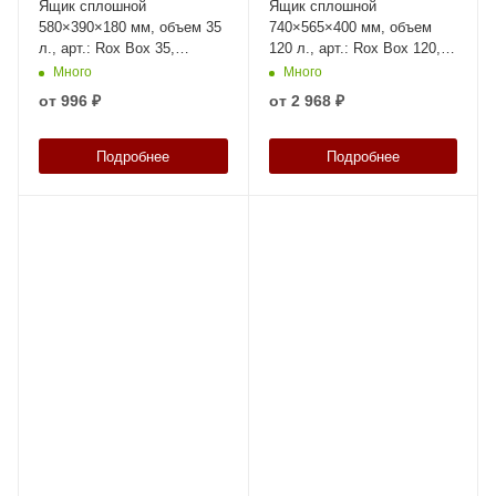
Ящик сплошной
Ящик сплошной
580×390×180 мм, объем 35
740×565×400 мм, объем
л., арт.: Rox Box 35,
120 л., арт.: Rox Box 120,
прозрачный, код: 18708
прозрачный, код: 18714
Много
Много
от
996 ₽
от
2 968 ₽
Подробнее
Подробнее