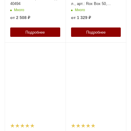
40494
л., арт.: Rox Box 50,
прозрачный, код: 18710
Много
Много
от
2 508 ₽
от
1 329 ₽
Подробнее
Подробнее