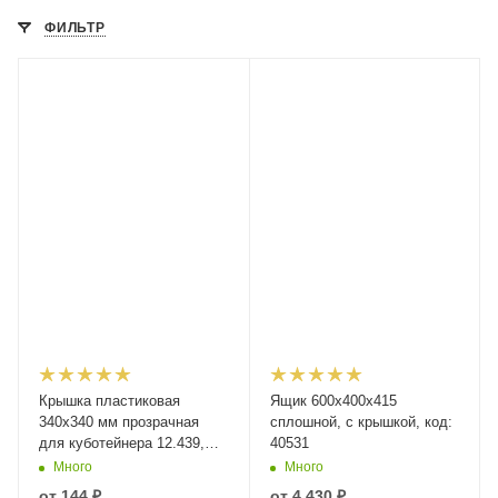
ФИЛЬТР
Крышка пластиковая
Ящик 600х400х415
340х340 мм прозрачная
сплошной, с крышкой, код:
для куботейнера 12.439,
40531
12.440
Много
Много
от
144 ₽
от
4 430 ₽