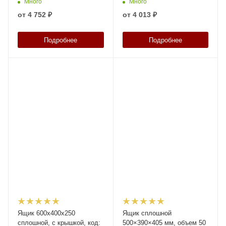
Много
Много
от
4 752 ₽
от
4 013 ₽
Подробнее
Подробнее
Ящик 600х400х250
Ящик сплошной
сплошной, с крышкой, код:
500×390×405 мм, объем 50