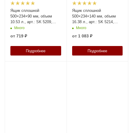
Ящик сплошной
Ящик сплошной
500×234×90 мм, объем
500×234×140 мм, объем
10.53 л., арт.: SK 5209,
16.38 л., арт.: SK 5214,
синий, код: 12380
синий, код: 12379
Много
Много
от
719 ₽
от
1 083 ₽
Подробнее
Подробнее