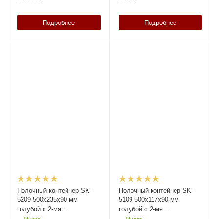
Подробнее
Подробнее
Полочный контейнер SK-
Полочный контейнер SK-
5209 500х235х90 мм
5109 500х117х90 мм
голубой с 2-мя
голубой с 2-мя
поперечными
поперечными