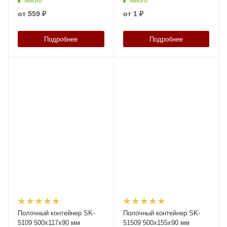
Много
Много
перегородками
перегородками и наклейкой
от
559 ₽
от
1 ₽
100х70 мм
Подробнее
Подробнее
Полочный контейнер SK-
Полочный контейнер SK-
5109 500х117х90 мм
51509 500х155х90 мм