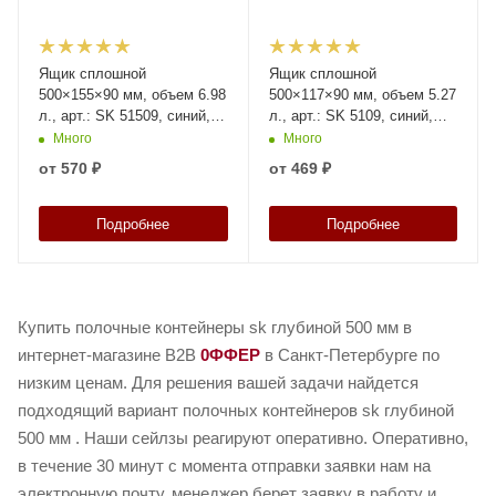
Ящик сплошной
Ящик сплошной
500×155×90 мм, объем 6.98
500×117×90 мм, объем 5.27
л., арт.: SK 51509, синий,
л., арт.: SK 5109, синий,
код: 12378
код: 12377
Много
Много
от
570 ₽
от
469 ₽
Подробнее
Подробнее
Купить полочные контейнеры sk глубиной 500 мм в
интернет-магазине B2B
0ФФЕР
в Санкт-Петербурге по
низким ценам. Для решения вашей задачи найдется
подходящий вариант полочных контейнеров sk глубиной
500 мм . Наши сейлзы реагируют оперативно. Оперативно,
в течение 30 минут с момента отправки заявки нам на
электронную почту, менеджер берет заявку в работу и