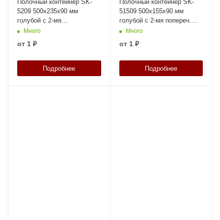
Полочный контейнер SK-
Полочный контейнер SK-
5209 500х235х90 мм
51509 500х155х90 мм
голубой с 2-мя
голубой с 2-мя попереч.
поперечными
перегородками и наклейкой
Много
Много
перегородками и наклейкой
50х70 мм сбоку
от
1 ₽
от
1 ₽
50х70 мм
Подробнее
Подробнее