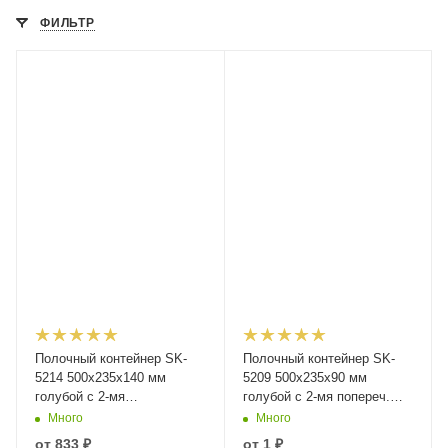
ФИЛЬТР
Полочный контейнер SK-
Полочный контейнер SK-
5214 500х235х140 мм
5209 500х235х90 мм
голубой с 2-мя
голубой с 2-мя попереч.
поперечными
перегородками и наклейкой
Много
Много
перегородками
50х70 мм сбоку
от
833 ₽
от
1 ₽