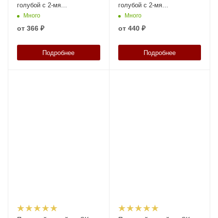
голубой с 2-мя
голубой с 2-мя
поперечными
поперечными
Много
Много
перегородками
перегородками
от
366 ₽
от
440 ₽
Подробнее
Подробнее