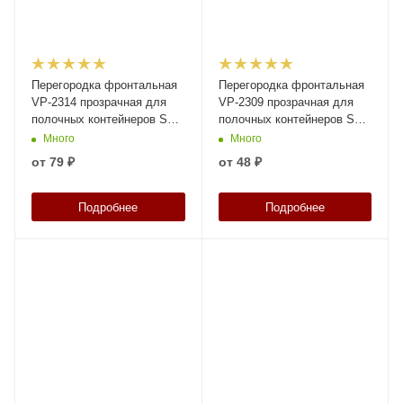
Перегородка фронтальная
Перегородка фронтальная
VP-2314 прозрачная для
VP-2309 прозрачная для
полочных контейнеров SK
полочных контейнеров SK
3214, 4214, 5214, 6214
3209, 4209, 5209, 6209
Много
Много
от
79 ₽
от
48 ₽
Подробнее
Подробнее