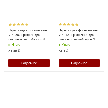
Перегородка фронтальная
Перегородка фронтальная
VP-2309 прозрач. для
VP-1109 прозрачная для
полочных контейнеров SK
полочных контейнеров SK
3209, 4209, 5209, 6209 N1
3109, 4109, 5109, 6109
Много
Много
(30.946.1)
от
48 ₽
от
1 ₽
Подробнее
Подробнее