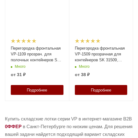
Перегородка фронтальная
Перегородка фронтальная
VP-1109 прозрач. для
VP-1509 прозрачная для
полочных контейнеров SK
контейнеров SK 31509,
3109, 4109, 5109, 6109 N1
41509, 51509, 61509 N1
Много
Много
(30.944.1)
(30.945.1)
от
31 ₽
от
38 ₽
Подробнее
Подробнее
Купить складские лотки серии VP в интернет-магазине B2B
0ФФЕР
в Санкт-Петербурге по низким ценам. Для решения
вашей задачи найдется подходящий вариант складских