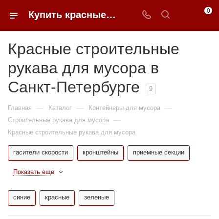
0
Купить красные строительные рукава для мусора в Санкт-Петербурге | 0FFER
Красные строительные
рукава для мусора в
Санкт-Петербурге
9
—
—
—
Главная
Каталог
Контейнеры для мусора
—
Строительные рукава для мусора
Красные строительные рукава для мусора
гасители скорости
кронштейны
приемные секции
Показать еще
синие
красные
зеленые