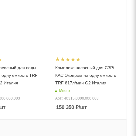
асосный для воды
Комплекс насосный для СЗР/
 одну емкость TRF
КАС Экопром на одну емкость
2 Италия
TRF 817л/мин G2 Италия
Много
000.000.003
Арт.: 40315.0000.000.003
шт
150 350
₽
/шт