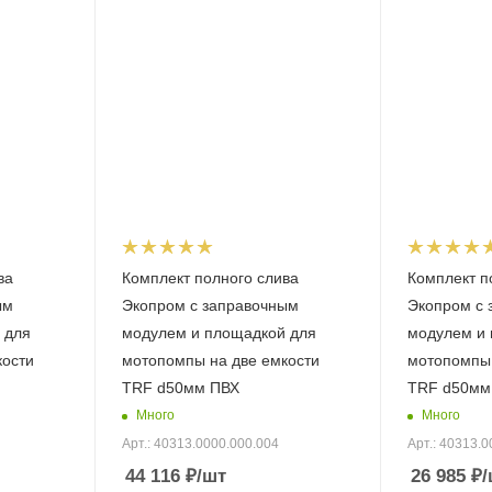
ва
Комплект полного слива
Комплект п
ым
Экопром с заправочным
Экопром с 
 для
модулем и площадкой для
модулем и 
кости
мотопомпы на две емкости
мотопомпы 
TRF d50мм ПВХ
TRF d50мм
Много
Много
Арт.: 40313.0000.000.004
Арт.: 40313.0
44 116
₽
/шт
26 985
₽
/