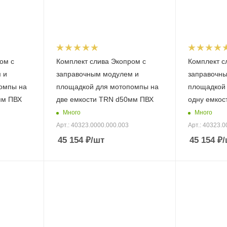
ом с
Комплект слива Экопром с
Комплект с
 и
заправочным модулем и
заправочн
омпы на
площадкой для мотопомпы на
площадкой
мм ПВХ
две емкости TRN d50мм ПВХ
одну емкос
Много
Много
Арт.: 40323.0000.000.003
Арт.: 40323.0
45 154
₽
/шт
45 154
₽
/