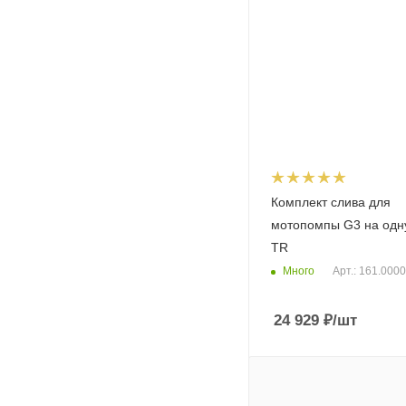
Комплект слива для
мотопомпы G3 на одн
TR
Много
Арт.: 161.000
24 929
₽
/шт