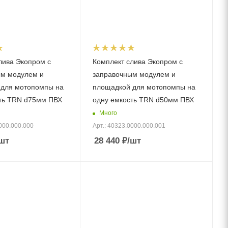
лива Экопром с
Комплект слива Экопром с
ым модулем и
заправочным модулем и
 для мотопомпы на
площадкой для мотопомпы на
ть TRN d75мм ПВХ
одну емкость TRN d50мм ПВХ
Много
000.000.000
Арт.: 40323.0000.000.001
шт
28 440
₽
/шт