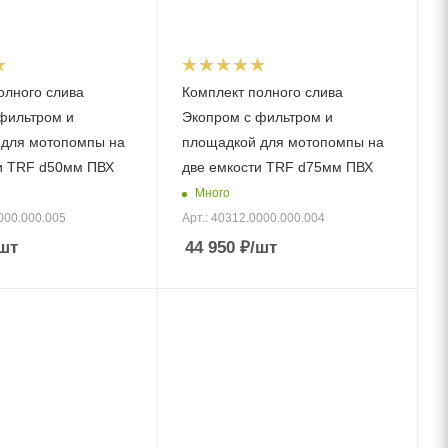
олного слива
Комплект полного слива
фильтром и
Экопром с фильтром и
 для мотопомпы на
площадкой для мотопомпы на
и TRF d50мм ПВХ
две емкости TRF d75мм ПВХ
Много
000.000.005
Арт.: 40312.0000.000.004
шт
44 950
₽
/шт