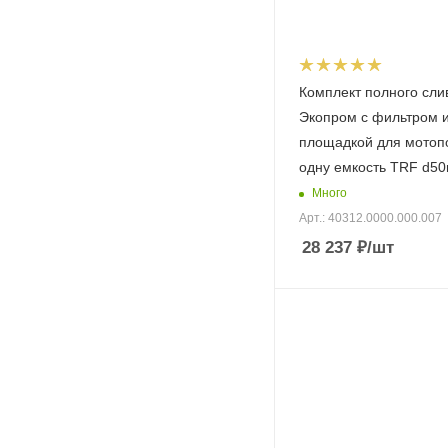
Комплект полного сли
Экопром с фильтром 
площадкой для мотоп
одну емкость TRF d5
Много
Арт.: 40312.0000.000.007
28 237
₽
/шт