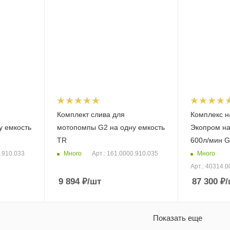
Комплект слива для
Комплекс н
у емкость
мотопомпы G2 на одну емкость
Экопром на
TR
600л/мин G
Много
Много
0.910.033
Арт.: 161.0000.910.035
Арт.: 40314.0
9 894
₽
/шт
87 300
₽
/
Показать еще