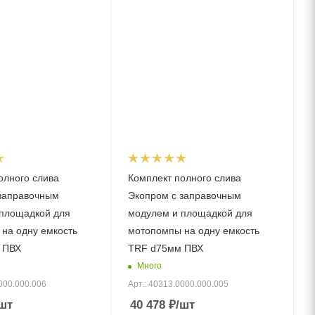
олного слива
Комплект полного слива
заправочным
Экопром с заправочным
площадкой для
модулем и площадкой для
на одну емкость
мотопомпы на одну емкость
 ПВХ
TRF d75мм ПВХ
Много
000.000.006
Арт.: 40313.0000.000.005
шт
40 478
₽
/шт