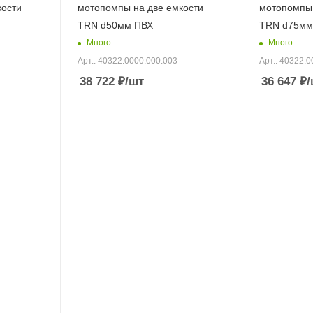
кости
мотопомпы на две емкости
мотопомпы 
TRN d50мм ПВХ
TRN d75мм
Много
Много
Арт.: 40322.0000.000.003
Арт.: 40322.0
38 722
₽
/шт
36 647
₽
/