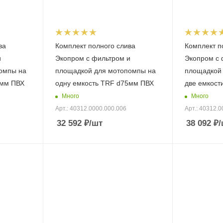
ва
Комплект полного слива
Комплект п
и
Экопром с фильтром и
Экопром с 
омпы на
площадкой для мотопомпы на
площадкой
0мм ПВХ
одну емкость TRF d75мм ПВХ
две емкост
Много
Много
Арт.: 40312.0000.000.006
Арт.: 40312.0
32 592
₽
/шт
38 092
₽
/