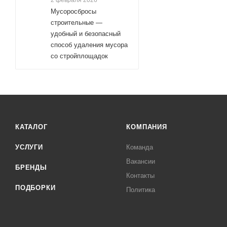
2 февраля 2026
Мусоросбросы
строительные —
удобный и безопасный
способ удаления мусора
со стройплощадок
КАТАЛОГ
КОМПАНИЯ
УСЛУГИ
Команда
Вакансии
БРЕНДЫ
Контакты
ПОДБОРКИ
Политика