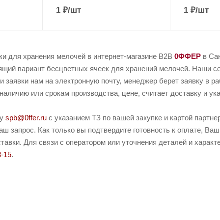
1
₽
/шт
1
₽
/шт
ки для хранения мелочей в интернет-магазине B2B
0ФФЕР
в Сан
ящий вариант бесцветных ячеек для хранений мелочей. Наши се
и заявки нам на электронную почту, менеджер берет заявку в р
наличию или срокам производства, цене, считает доставку и ука
ту
spb@0ffer.ru
с указанием ТЗ по вашей закупке и картой партн
ш запрос. Как только вы подтвердите готовность к оплате, Ваш
тавки. Для связи с оператором или уточнения деталей и характ
8-15
.