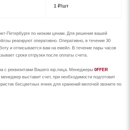
1
₽
/шт
кт-Петербурге по низким ценам. Для решения вашей
йлзы реагируют оперативно. Оперативно, в течение 30
аботу и отписывается вам на емейл. В течение пары часов
зывает сроки отгрузки после оплаты счета.
ера с реквизитами Вашего юр.лица. Менеджеры
0FFER
 менеджер выставит счет, при необходимости подготовит
еристик бесцветных ячеек для хранений мелочей звоните по