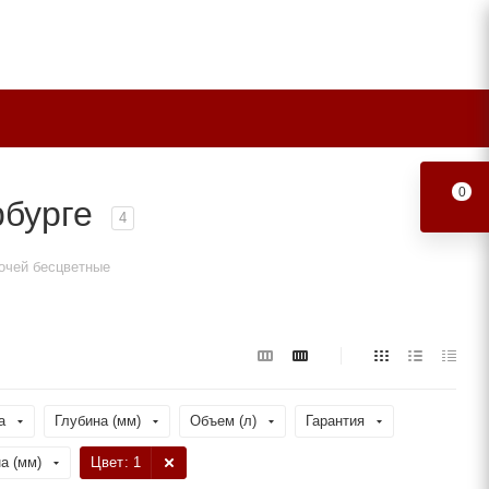
0
рбурге
4
очей бесцветные
а
Глубина (мм)
Объем (л)
Гарантия
а (мм)
Цвет
: 1