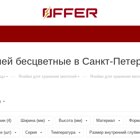
чей бесцветные в Санкт-Пете
—
—
ицы
Ячейки для хранения мелочей
Ячейки для хранения мел
)
ии (
4
)
Ширина (мм)
Высота (мм)
Материал
Форм
е (шт)
Серия
Температура
Размер внутренний глубин