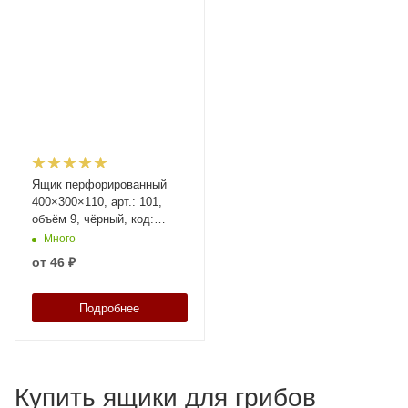
Ящик перфорированный
400×300×110, арт.: 101,
объём 9, чёрный, код:
13154
Много
от
46 ₽
Подробнее
Купить ящики для грибов