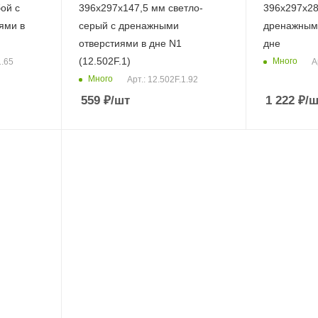
ой с
396х297х147,5 мм светло-
396x297x28
ями в
серый с дренажными
дренажными
отверстиями в дне N1
дне
(12.502F.1)
Много
1.65
А
Много
Арт.: 12.502F.1.92
559
₽
/шт
1 222
₽
/ш