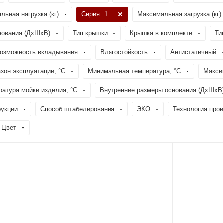
льная нагрузка (кг)
Серия
: 1
Максимальная загрузка (кг)
нования (ДхШхВ)
Тип крышки
Крышка в комплекте
Ти
озможность вкладывания
Влагостойкость
Антистатичный
зон эксплуатации, °C
Минимальная температура, °C
Макси
атура мойки изделия, °C
Внутренние размеры основания (ДхШхВ
рукции
Способ штабелирования
ЭКО
Технология про
Цвет