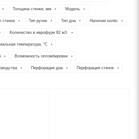
Толщина стенки, мм
Модель
п стенок
Тип ручек
Тип дна
Наличие колёс
Количество в еврофуре 82 м3.
мальная температура, °C
)
Возможность опломбировки
изводства
Перфорация дна
Перфорация стенок