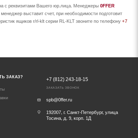
ера с реквизитами Вашего юр.лица. Менеджеры
0FFER
 менеджер выставит счет, при необходимости подготовит
ристик ящиков r/rl-klt серии RL-KLT звоните по телефону
+7
ТЬ ЗАКАЗ?
+7 (812) 243-18-15
ЗАКАЗАТЬ ЗВОНОК
аты
авки
spb@0ffer.ru
192007, г. Санкт-Петербург, улица
Тосина, д. 9, корп. 1Д