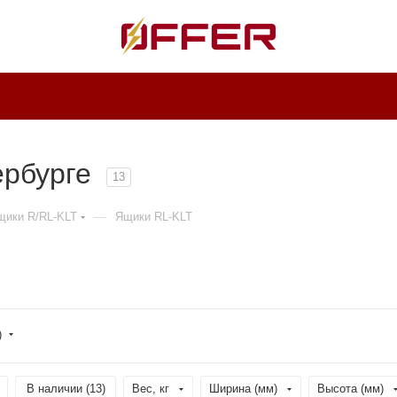
ербурге
13
—
щики R/RL-KLT
Ящики RL-KLT
)
В наличии (
13
)
Вес, кг
Ширина (мм)
Высота (мм)