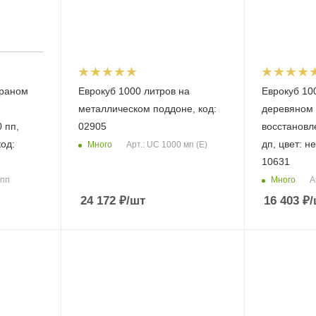
краном
Еврокуб 1000 литров на
Еврокуб 10
металлическом поддоне, код:
деревяном
 пп,
02905
восстановл
од:
дп, цвет: н
Много
Арт.: UC 1000 мп (Е)
10631
Много
 пп
А
24 172
₽
/шт
16 403
₽
/