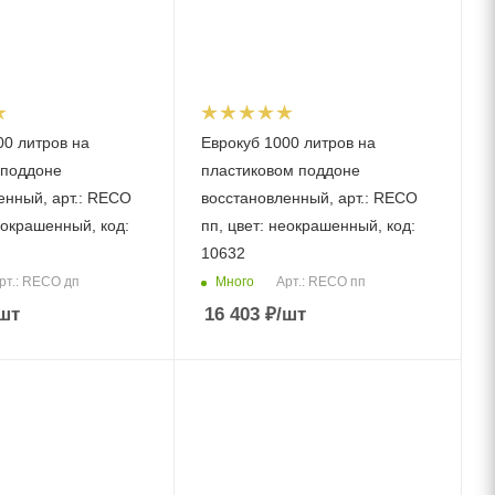
00 литров на
Еврокуб 1000 литров на
 поддоне
пластиковом поддоне
енный, арт.: RECO
восстановленный, арт.: RECO
еокрашенный, код:
пп, цвет: неокрашенный, код:
10632
Много
рт.: RECO дп
Арт.: RECO пп
шт
16 403
₽
/шт