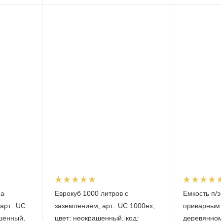
на
Еврокуб 1000 литров с
Емкость п/э
арт.: UC
заземлением, арт.: UC 1000ex,
приварным 
ашенный,
цвет: неокрашенный, код:
деревянном