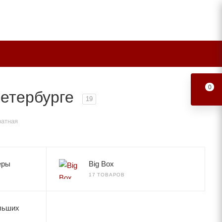
0
Петербурге
19
ратная
еры
Big Box
17 ТОВАРОВ
льших