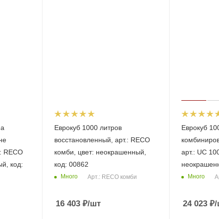
на
Еврокуб 1000 литров
Еврокуб 10
не
восстановленный, арт.: RECO
комбиниров
.: RECO
комби, цвет: неокрашенный,
арт.: UC 10
й, код:
код: 00862
неокрашенн
Много
Много
Арт.: RECO комби
А
п
16 403
₽
/шт
24 023
₽
/