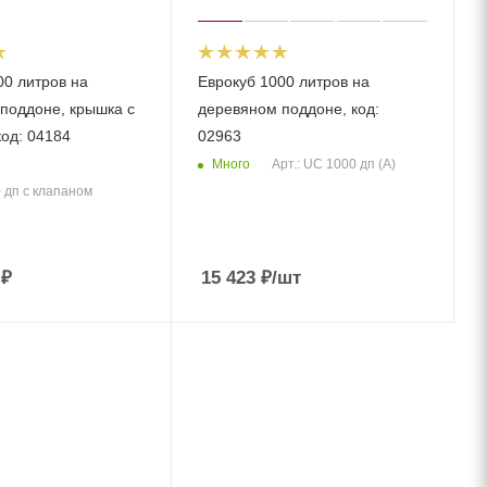
00 литров на
Еврокуб 1000 литров на
поддоне, крышка с
деревяном поддоне, код:
код: 04184
02963
Много
Арт.: UC 1000 дп (А)
0 дп с клапаном
 ₽
15 423
₽
/шт