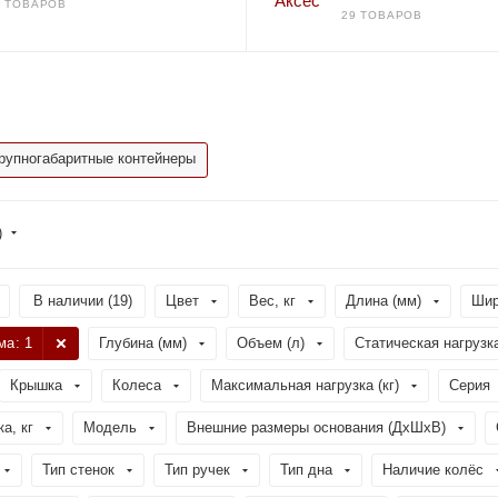
9 ТОВАРОВ
29 ТОВАРОВ
рупногабаритные контейнеры
)
В наличии (
19
)
Цвет
Вес, кг
Длина (мм)
Шир
ма
: 1
Глубина (мм)
Объем (л)
Статическая нагрузка
Крышка
Колеса
Максимальная нагрузка (кг)
Серия
а, кг
Модель
Внешние размеры основания (ДхШхВ)
Тип стенок
Тип ручек
Тип дна
Наличие колёс