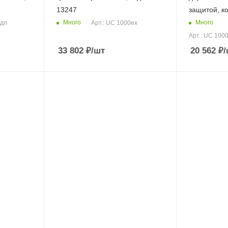
13247
защитой, к
Много
Много
 дп
Арт.: UC 1000ex
Арт.: UC 1000
33 802
₽
/шт
20 562
₽
/