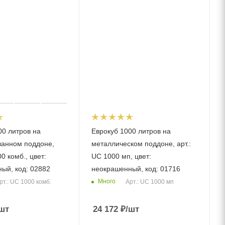
00 литров на
Еврокуб 1000 литров на
анном поддоне,
металлическом поддоне, арт.:
00 комб., цвет:
UC 1000 мп, цвет:
ый, код: 02882
неокрашенный, код: 01716
Много
рт.: UC 1000 комб.
Арт.: UC 1000 мп
шт
24 172
₽
/шт