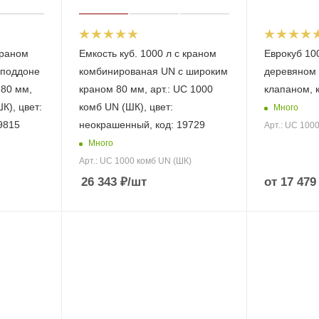
краном
Емкость куб. 1000 л с краном
Еврокуб 10
 поддоне
комбинированая UN с широким
деревяном 
 80 мм,
краном 80 мм, арт.: UC 1000
клапаном, 
К), цвет:
комб UN (ШК), цвет:
Много
9815
неокрашенный, код: 19729
Арт.: UC 100
Много
Арт.: UC 1000 комб UN (ШК)
26 343
₽
/шт
от
17 479