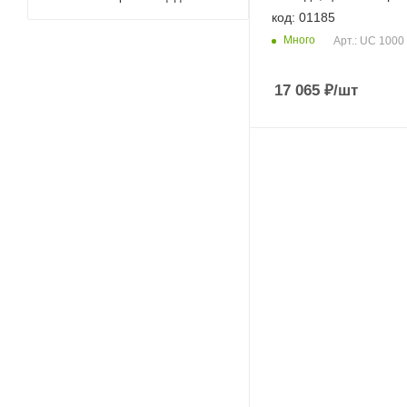
код: 01185
Много
Арт.: UC 1000
17 065
₽
/шт