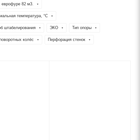
 еврофуре 82 м3.
мальная температура, °C
об штабелирования
ЭКО
Тип опоры
поворотных колёс
Перфорация стенок