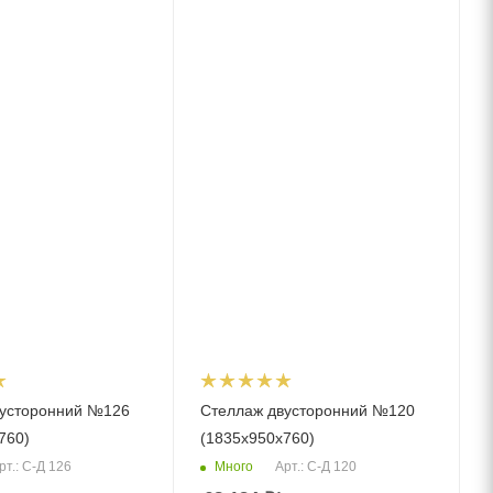
вусторонний №126
Стеллаж двусторонний №120
760)
(1835х950х760)
Много
рт.: С-Д 126
Арт.: С-Д 120