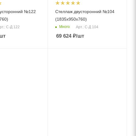
вусторонний №122
Стеллаж двусторонний №104
760)
(1835х950х760)
Много
рт.: С-Д 122
Арт.: С-Д 104
шт
69 624
₽
/шт