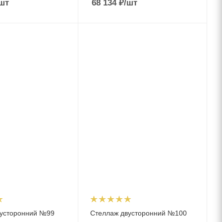
шт
68 134
₽
/шт
вусторонний №99
Стеллаж двусторонний №100