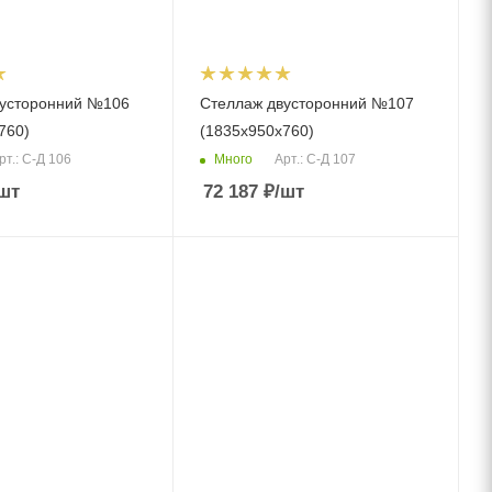
вусторонний №106
Стеллаж двусторонний №107
760)
(1835х950х760)
Много
рт.: С-Д 106
Арт.: С-Д 107
шт
72 187
₽
/шт