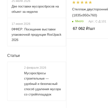
25 июля 2026
Две поставки мусоросбросов на
Стеллаж двусторонни
объект за неделю
(1835х950х760)
Много
Арт.: С-Д 101
17 июня 2026
67 062
₽
/шт
0ФФЕР: Посещение выставки
упаковочной продукции RosUpack
2026
Статьи
2 февраля 2026
Мусоросбросы
строительные —
удобный и безопасный
способ удаления мусора
со стройплощадок