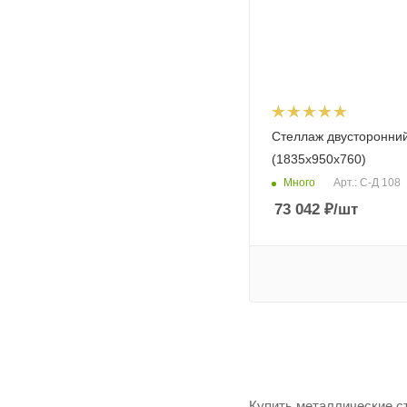
Стеллаж двусторонни
(1835х950х760)
Много
Арт.: С-Д 108
73 042
₽
/шт
Купить металлические с