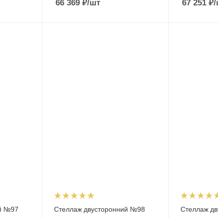
66 369
₽
/шт
67 251
₽
/
й №97
Стеллаж двусторонний №98
Стеллаж д