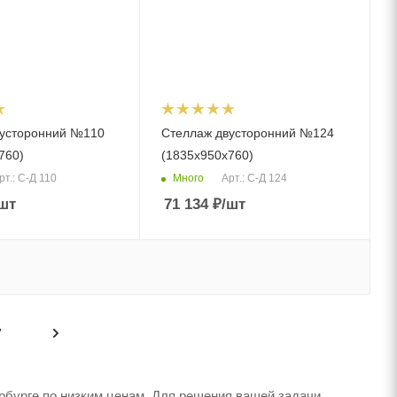
вусторонний №110
Стеллаж двусторонний №124
760)
(1835х950х760)
Много
рт.: С-Д 110
Арт.: С-Д 124
шт
71 134
₽
/шт
7
рбурге по низким ценам. Для решения вашей задачи