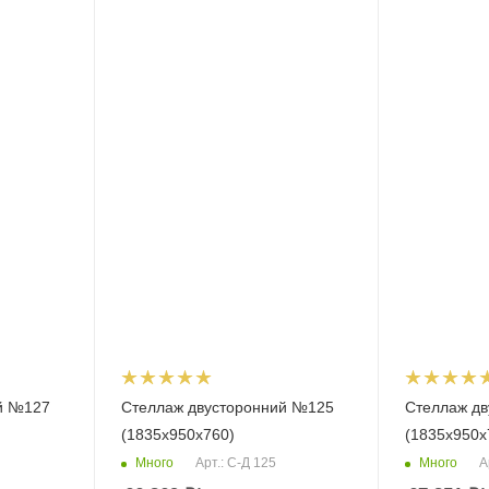
й №127
Стеллаж двусторонний №125
Стеллаж д
(1835х950х760)
(1835х950х
Много
Много
Арт.: С-Д 125
А