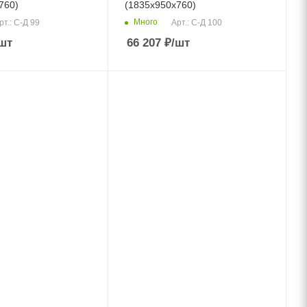
760)
(1835х950х760)
Много
рт.: С-Д 99
Арт.: С-Д 100
шт
66 207
₽
/шт