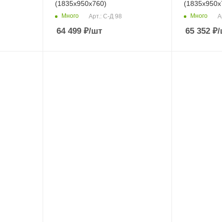
(1835х950х760)
(1835х950х
Много
Много
Арт.: С-Д 98
А
64 499
₽
/шт
65 352
₽
/