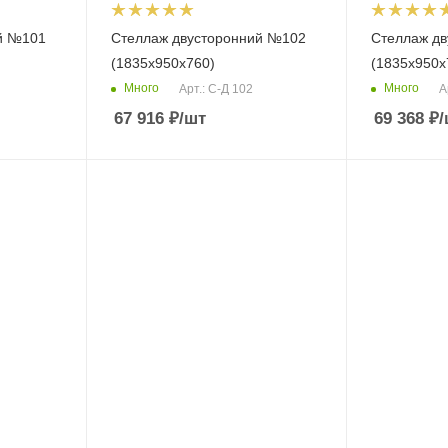
й №101
Стеллаж двусторонний №102
Стеллаж д
(1835х950х760)
(1835х950х
Много
Много
Арт.: С-Д 102
А
67 916
₽
/шт
69 368
₽
/