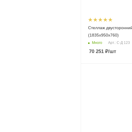
Стеллаж двусторонни
(1835х950х760)
Много
Арт.: С-Д 123
70 251
₽
/шт