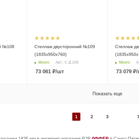
й №108
Стеллаж двусторонний №109
Стеллаж д
(1835х950х760)
(1835х950х
Много
Много
Арт.: С-Д 109
А
73 061
₽
/шт
73 079
₽
/
Показать еще
1
2
3
теллажи 1835 мм в интернет-магазине B2B
0ФФЕР
в Санкт-Пете