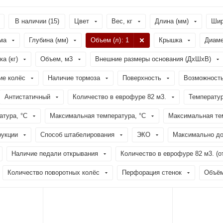
В наличии (
15
)
Цвет
Вес, кг
Длина (мм)
Шир
ма
Глубина (мм)
Объем (л)
: 1
Крышка
Диаме
а (кг)
Объем, м3
Внешние размеры основания (ДхШхВ)
ие колёс
Наличие тормоза
Поверхность
Возможность
Антистатичный
Количество в еврофуре 82 м3.
Температур
тура, °C
Максимальная температура, °C
Максимальная тем
рукции
Способ штабелирования
ЭКО
Максимально до
Наличие педали открывания
Количество в еврофуре 82 м3. (о
Количество поворотных колёс
Перфорация стенок
Объём