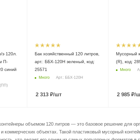
/э 120л.
Бак хозяйственный 120 литров,
Мусорный к
м П-
арт.: ББХ-120Н зеленый, код:
(R), код: 2
20 синий
25571
Много
А
Много
Арт.: ББХ-120Н
 (ПП)
2 313
₽
/шт
2 985
₽
/ш
онтейнеры объемом 120 литров — это базовое решение для орг
 и коммерческих объектах. Такой пластиковый мусорный контей
ность, что делает его одним из самых популярных форматов в 