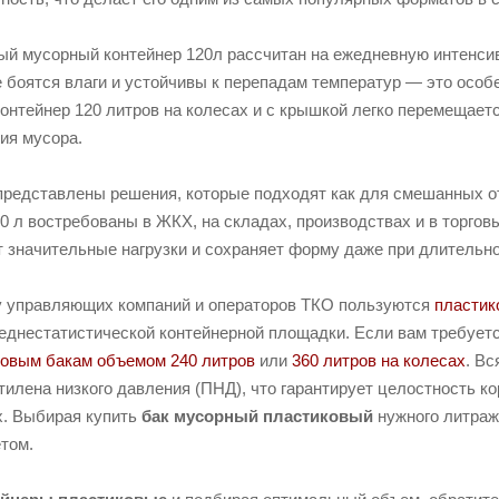
й мусорный контейнер 120л рассчитан на ежедневную интенсив
 боятся влаги и устойчивы к перепадам температур — это особ
нтейнер 120 литров на колесах и с крышкой легко перемещаетс
ия мусора.
r представлены решения, которые подходят как для смешанных о
 л востребованы в ЖКХ, на складах, производствах и в торгов
 значительные нагрузки и сохраняет форму даже при длительно
у управляющих компаний и операторов ТКО пользуются
пластик
реднестатистической контейнерной площадки. Если вам требует
ковым бакам объемом 240 литров
или
360 литров на колесах
. Вс
тилена низкого давления (ПНД), что гарантирует целостность к
х. Выбирая купить
бак мусорный пластиковый
нужного литраж
етом.