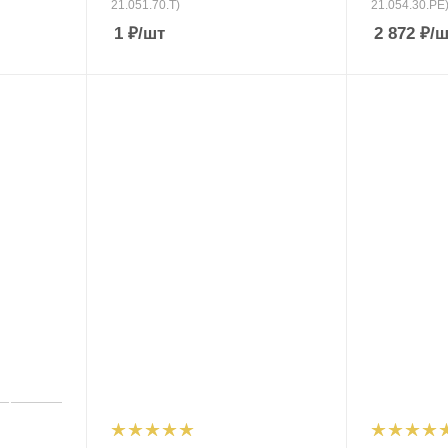
21.051.70.Т)
21.054.30.PE
1
₽
/шт
2 872
₽
/ш