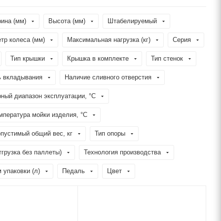
ина (мм)
Высота (мм)
Штабелируемый
тр колеса (мм)
Максимальная нагрузка (кг)
Серия
Тип крышки
Крышка в комплекте
Тип стенок
 вкладывания
Наличие сливного отверстия
ный диапазон эксплуатации, °C
пература мойки изделия, °C
пустимый общий вес, кг
Тип опоры
тгрузка без паллеты)
Технология производства
 упаковки (л)
Педаль
Цвет