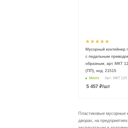
Мусорный контейнер п
с педальным приводо
образным, арт. МКТ 1
(ПП), код: 21515
Много
Арт.: МКТ 120
5 457
₽
/шт
Пластиковые мусорные к
дворах, на предприятиях
эксплуатации и долговеч