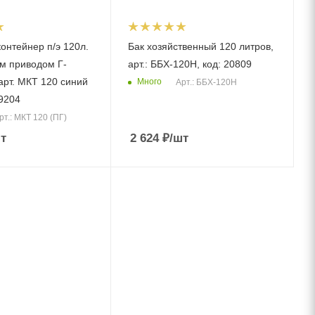
онтейнер п/э 120л.
Бак хозяйственный 120 литров,
м приводом Г-
арт.: ББХ-120Н, код: 20809
арт. МКТ 120 синий
Много
Арт.: ББХ-120Н
09204
рт.: МКТ 120 (ПГ)
т
2 624
₽
/шт