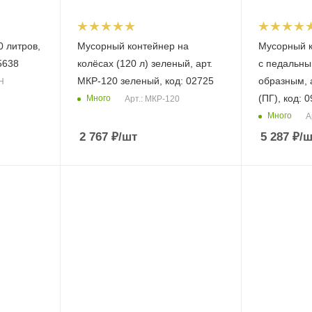
0 литров,
Мусорный контейнер на
Мусорный к
5638
колёсах (120 л) зеленый, арт.
с педальны
МКР-120 зеленый, код: 02725
образным, 
Н
(ПГ), код: 
Много
Арт.: МКР-120
Много
А
2 767
₽
/шт
5 287
₽
/ш