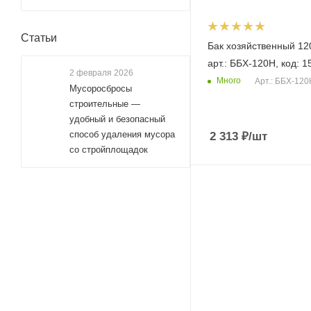
Статьи
Бак хозяйственный 12
арт.: ББХ-120Н, код: 1
2 февраля 2026
Много
Арт.: ББХ-120
Мусоросбросы
строительные —
удобный и безопасный
способ удаления мусора
2 313
₽
/шт
со стройплощадок