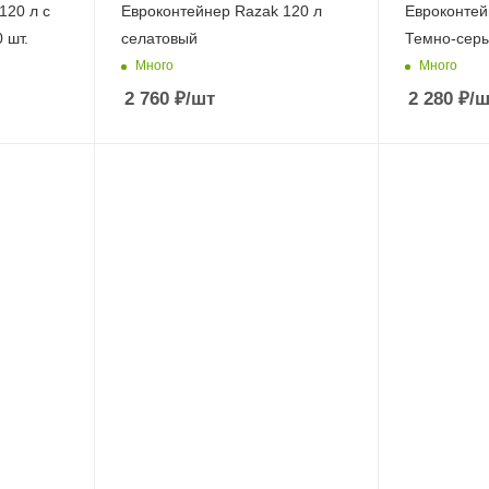
120 л с
Евроконтейнер Razak 120 л
Евроконтей
 шт.
селатовый
Темно-сер
Много
Много
2 760
₽
/шт
2 280
₽
/ш