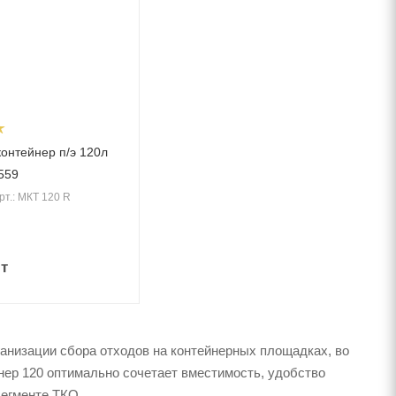
онтейнер п/э 120л
8559
рт.: МКТ 120 R
т
анизации сбора отходов на контейнерных площадках, во
нер 120 оптимально сочетает вместимость, удобство
сегменте ТКО.