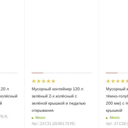
120 л
Мусорный контейнер 120 л
Мусорный к
 колёсный
зелёный 2-х колёсный с
тёмно-голуб
й
зелёной крышкой и педалью
200 мм) с 
открывания
крышкой
PE.R;
Много
Много
Арт.: 23.C21 (20.801.70.PE;
Арт.: 27.C29 