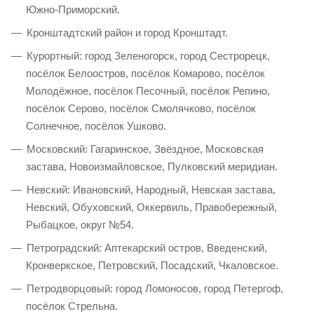
Южно-Приморский.
Кронштадтский район и город Кронштадт.
Курортный: город Зеленогорск, город Сестрорецк,
посёлок Белоостров, посёлок Комарово, посёлок
Молодёжное, посёлок Песочный, посёлок Репино,
посёлок Серово, посёлок Смолячково, посёлок
Солнечное, посёлок Ушково.
Московский: Гагаринское, Звёздное, Московская
застава, Новоизмайловское, Пулковский меридиан.
Невский: Ивановский, Народный, Невская застава,
Невский, Обуховский, Оккервиль, Правобережный,
Рыбацкое, округ №54.
Петроградский: Аптекарский остров, Введенский,
Кронверкское, Петровский, Посадский, Чкаловское.
Петродворцовый: город Ломоносов, город Петергоф,
посёлок Стрельна.