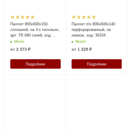
Паллет 800х600х150
Паллет п/э 800х600х140
сплошной, на 3-х полозьях,
перфорированный, на
арт. TR 680 синий, код:
ножках, код: 36334
07879
Много
Много
от
2 373 ₽
от
1 329 ₽
Подробнее
Подробнее