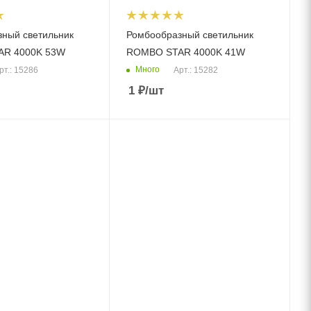
ный светильник
Ромбообразный светильник
R 4000K 53W
ROMBO STAR 4000K 41W
Много
рт.: 15286
Арт.: 15282
1
₽
/шт