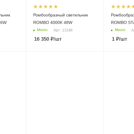
льник
Ромбообразный светильник
Ромбообраз
76W
ROMBO 4000K 48W
ROMBO STA
Много
Много
Арт.: 13186
А
16 350
₽
/шт
1
₽
/шт