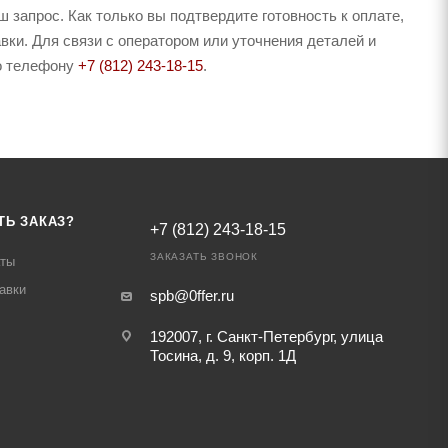
запрос. Как только вы подтвердите готовность к оплате,
вки. Для связи с оператором или уточнения деталей и
по телефону
+7 (812) 243-18-15
.
ТЬ ЗАКАЗ?
+7 (812) 243-18-15
ЗАКАЗАТЬ ЗВОНОК
аты
авки
spb@0ffer.ru
192007, г. Санкт-Петербург, улица
Тосина, д. 9, корп. 1Д