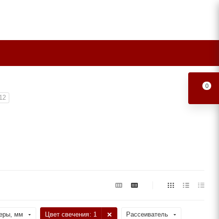
0
12
еры, мм
Цвет свечения
: 1
Рассеиватель