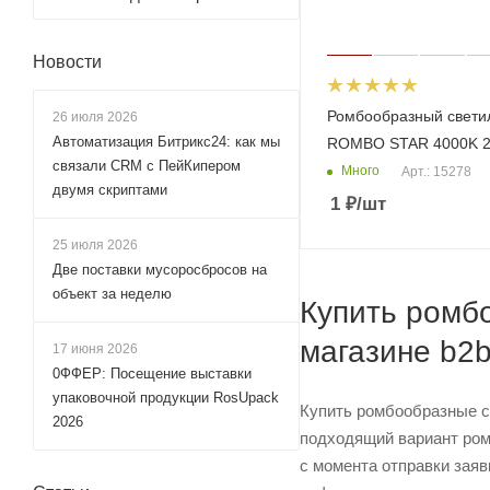
Новости
Ромбообразный свети
26 июля 2026
Автоматизация Битрикс24: как мы
ROMBO STAR 4000K 
связали CRM с ПейКипером
Много
Арт.: 15278
двумя скриптами
1
₽
/шт
25 июля 2026
Две поставки мусоросбросов на
объект за неделю
Купить ромбо
магазине b2
17 июня 2026
0ФФЕР: Посещение выставки
упаковочной продукции RosUpack
Купить ромбообразные с
2026
подходящий вариант ром
с момента отправки заяв