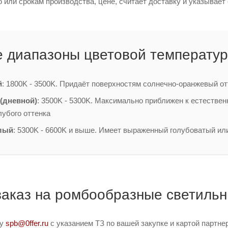
или срокам производства, цене, считает доставку и указывает 
 диапазоны цветовой температур
й
: 1800K - 3500K. Придаёт поверхностям солнечно-оранжевый от
(дневной)
: 3500K - 5300K. Максимально приближен к естестве
лубого оттенка
лый
: 5300K - 6600K и выше. Имеет выраженный голубоватый ил
заказ на ромбообразные светиль
ту
spb@0ffer.ru
с указанием ТЗ по вашей закупке и картой партн