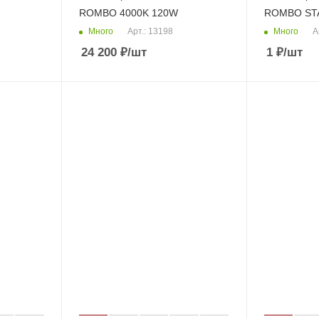
ROMBO 4000K 120W
ROMBO STA
Много
Много
Арт.: 13198
А
24 200
₽
/шт
1
₽
/шт