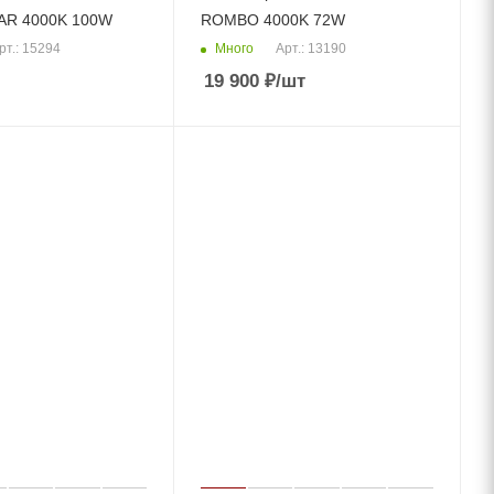
R 4000K 100W
ROMBO 4000K 72W
Много
рт.: 15294
Арт.: 13190
19 900
₽
/шт