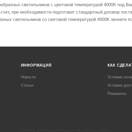
бразных светильников с цветовой температурой 4000K под Ваш 
чет, при необходимости подготовит стандартный договор поста
азных светильников со световой температурой 4000K звоните 
ИНФОРМАЦИЯ
КАК СДЕЛА
Новости
Условия опл
Статьи
Условия дост
Реквизиты