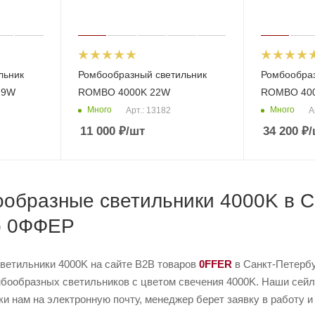
льник
Ромбообразный светильник
Ромбообраз
29W
ROMBO 4000K 22W
ROMBO 40
Много
Много
Арт.: 13182
А
11 000
₽
/шт
34 200
₽
/
образные светильники 4000K в Са
b 0ФФЕР
ветильники 4000K на сайте B2B товаров
0FFER
в Санкт-Петербу
бообразных светильников с цветом свечения 4000K. Наши сейлз
ки нам на электронную почту, менеджер берет заявку в работу и