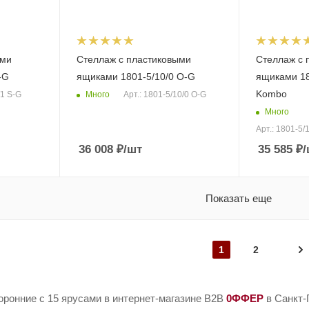
ыми
Стеллаж с пластиковыми
Стеллаж с 
-G
ящиками 1801-5/10/0 O-G
ящиками 18
Kombo
Много
/1 S-G
Арт.: 1801-5/10/0 O-G
Много
Арт.: 1801-5
36 008
₽
/шт
35 585
₽
/
Показать еще
1
2
оронние с 15 ярусами в интернет-магазине B2B
0ФФЕР
в Санкт-