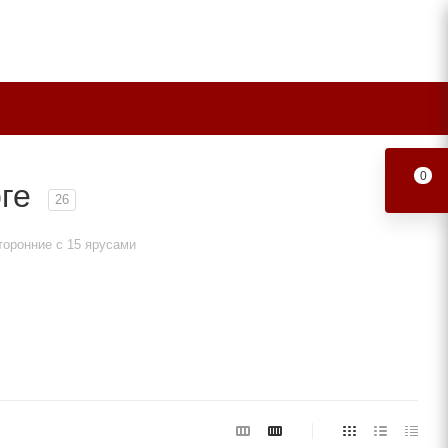
0
рге
26
оронние с 15 ярусами