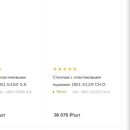
пластиковыми
Стеллаж с пластиковыми
01-5/10/0 S-K
ящиками 1801-3/12/0 СH-O
Много
рт.: 1801-5/10/0 S-K
Арт.: 1801-3/12/0 СH-O
шт
36 076
₽
/шт