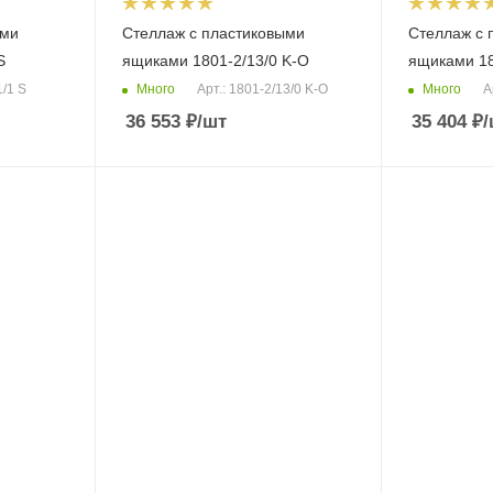
ыми
Стеллаж с пластиковыми
Стеллаж с 
S
ящиками 1801-2/13/0 K-O
ящиками 18
Много
Много
1/1 S
Арт.: 1801-2/13/0 K-O
А
36 553
₽
/шт
35 404
₽
/