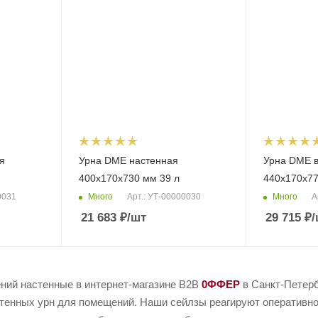
я
Урна DME настенная
Урна DME 
400х170х730 мм 39 л
440х170х77
Много
Много
0031
Арт.: УТ-00000030
А
21 683
₽
/шт
29 715
₽
/
ний настенные в интернет-магазине B2B
0ФФЕР
в Санкт-Петерб
тенных урн для помещений. Наши сейлзы реагируют оперативно.