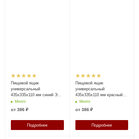
Пищевой ящик
Пищевой ящик
универсальный
универсальный
435х335х110 мм синий ЭКО
435х335х110 мм красный
с перфорированными
ЭКО с перфорированными
Много
Много
стенками и дном
стенками и сплошным дном
от
386 ₽
от
386 ₽
Подробнее
Подробнее