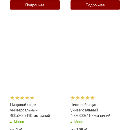
Подробнее
Подробнее
Пищевой ящик
Пищевой ящик
универсальный
универсальный
400х300х110 мм синий
400х300х110 мм синий
индиго с
индиго ЭКО с
Много
Много
перфорированными
перфорированными
от
1 ₽
от
106 ₽