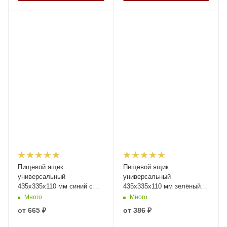
Пищевой ящик
Пищевой ящик
универсальный
универсальный
435х335х110 мм синий с
435х335х110 мм зелёный
перфорированными
ЭКО со сплошными
Много
Много
стенками и дном с крышкой
стенками и дном
от
665 ₽
от
386 ₽