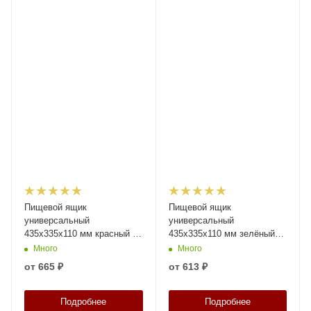
Пищевой ящик
Пищевой ящик
универсальный
универсальный
435х335х110 мм красный с
435х335х110 мм зелёный
перфорированными
со сплошными стенками,
Много
Много
стенками сплошным дном и
дном и крышкой
от
665 ₽
от
613 ₽
крышкой
Подробнее
Подробнее