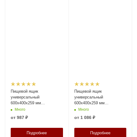
Пищевой ящик
Пищевой ящик
универсальный
универсальный
600х400х259 мм
600х400х259 мм
прозрачный с
прозрачный с крупно-
Много
Много
перфорированными
перфорированными
от
987 ₽
от
1 086 ₽
стенками и дном
стенками и сплошным дном
Подробнее
Подробнее