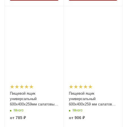
Пищевой ящик
Пищевой ящик
универсальный
универсальный
600х400х259мм салатовый
600х400х259 мм салатовый
ЭКО с перфорированными
ЭКО со сплошными
Много
Много
стенками и сплошным дном
стенками и дном
от
785 ₽
от
906 ₽