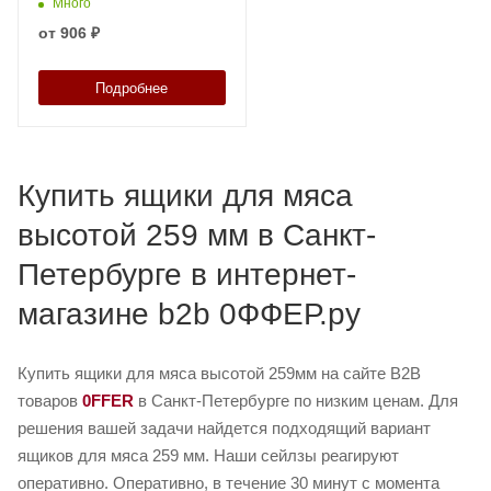
с крупно-
Много
перфорированными
от
906 ₽
стенками и сплошным дном
Подробнее
Купить ящики для мяса
высотой 259 мм в Санкт-
Петербурге в интернет-
магазине b2b 0ФФЕР.ру
Купить ящики для мяса высотой 259мм на сайте B2B
товаров
0FFER
в Санкт-Петербурге по низким ценам. Для
решения вашей задачи найдется подходящий вариант
ящиков для мяса 259 мм. Наши сейлзы реагируют
оперативно. Оперативно, в течение 30 минут с момента