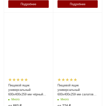
Подробнее
Подробнее
Пищевой ящик
Пищевой ящик
универсальный
универсальный
600х400х259 мм чёрный
600х400х259 мм салатовый
ЭКО со сплошными
ЭКО с перфорированными
Много
Много
стенками и дном
стенками и дном
от
883 ₽
от
774 ₽