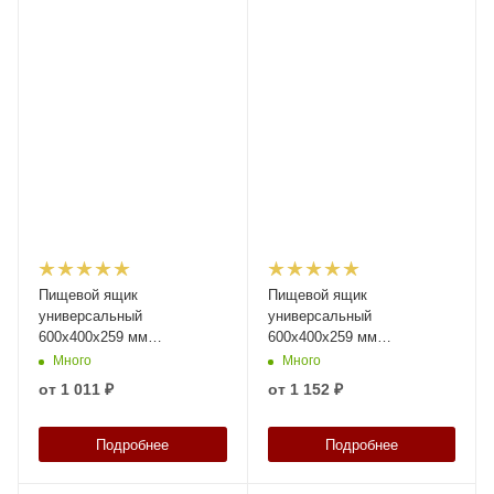
Пищевой ящик
Пищевой ящик
универсальный
универсальный
600х400х259 мм
600х400х259 мм
прозрачный с
прозрачный со сплошными
Много
Много
перфорированными
стенками и дном
от
1 011 ₽
от
1 152 ₽
стенками и сплошным дном
Подробнее
Подробнее