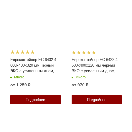
Евроконтейнер ЕС-6432.4
Евроконтейнер ЕС-6422.4
600х400х320 мм чёрный
600х400х220 мм чёрный
ЭКО с усиленным дном,
ЭКО с усиленным дном,
закрытыми ручками
закрытыми ручками
Много
Много
от
1 259 ₽
от
970 ₽
Подробнее
Подробнее