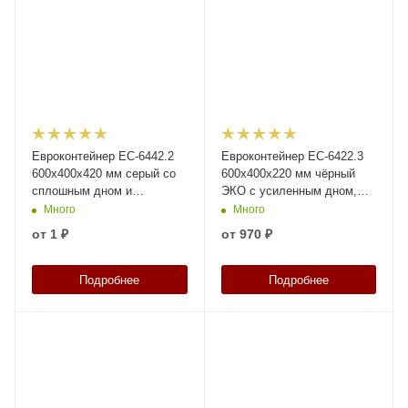
Евроконтейнер ЕС-6442.2
Евроконтейнер ЕС-6422.3
600х400х420 мм серый со
600х400х220 мм чёрный
сплошным дном и
ЭКО с усиленным дном,
закрытыми ручками
открытыми ручками
Много
Много
от
1 ₽
от
970 ₽
Подробнее
Подробнее