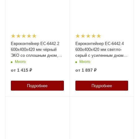
Евроконтейнер ЕС-6442.2
Евроконтейнер ЕС-6442.4
600х400х420 мм чёрный
600х400х420 мм светло-
ЭКО со сплошным дном,
серый с усиленным дном,
закрытыми ручками
закрытыми ручками
Много
Много
от
1 415 ₽
от
1 897 ₽
Подробнее
Подробнее