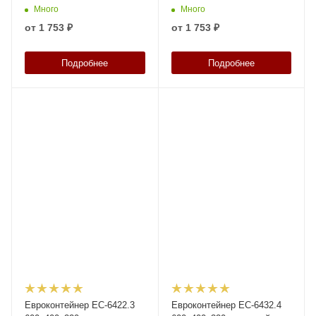
закрытыми ручками
открытыми ручками
Много
Много
от
1 753 ₽
от
1 753 ₽
Подробнее
Подробнее
Евроконтейнер ЕС-6422.3
Евроконтейнер ЕС-6432.4