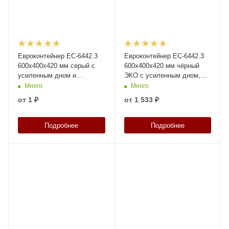
Евроконтейнер ЕС-6442.3
Евроконтейнер ЕС-6442.3
600х400х420 мм серый с
600х400х420 мм чёрный
усиленным дном и
ЭКО с усиленным дном,
открытыми ручками
открытыми ручками
Много
Много
от
1 ₽
от
1 533 ₽
Подробнее
Подробнее