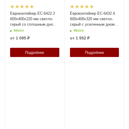
Евроконтейнер ЕС-6422.2
Евроконтейнер ЕС-6432.4
600х400х220 мм светло-
600х400х320 мм светло-
серый со сплошным дном и
серый с усиленным дном и
закрытыми ручками
закрытыми ручками
Много
Много
от
1 095 ₽
от
1 552 ₽
Подробнее
Подробнее