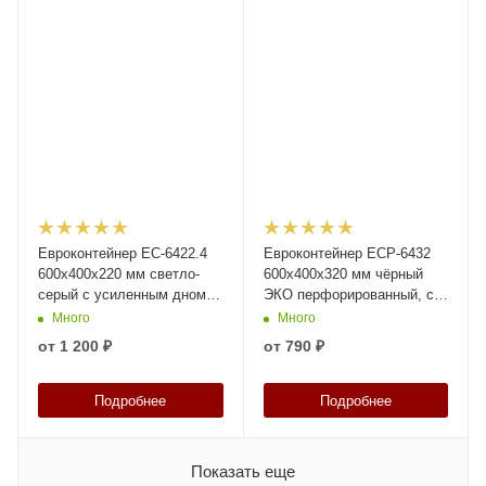
Евроконтейнер ЕС-6422.4
Евроконтейнер ЕСР-6432
600х400х220 мм светло-
600х400х320 мм чёрный
серый с усиленным дном,
ЭКО перфорированный, с
закрытыми ручками
открытыми ручками
Много
Много
от
1 200 ₽
от
790 ₽
Подробнее
Подробнее
Показать еще