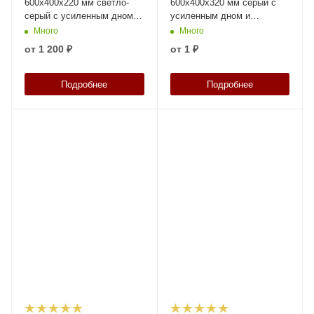
600х400х220 мм светло-
600х400х320 мм серый с
серый с усиленным дном,
усиленным дном и
открытыми ручками
закрытыми ручками
Много
Много
от
1 200 ₽
от
1 ₽
Подробнее
Подробнее