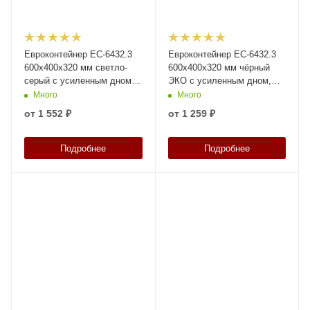
Евроконтейнер ЕС-6432.3
Евроконтейнер ЕС-6432.3
600х400х320 мм светло-
600х400х320 мм чёрный
серый с усиленным дном,
ЭКО с усиленным дном,
открытыми ручками
открытыми ручками
Много
Много
от
1 552 ₽
от
1 259 ₽
Подробнее
Подробнее