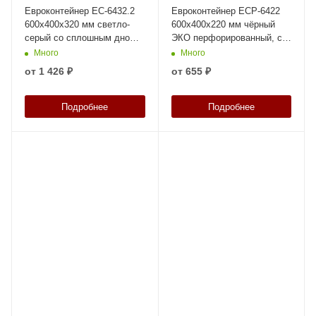
Евроконтейнер ЕС-6432.2
Евроконтейнер ЕСР-6422
600х400х320 мм светло-
600х400х220 мм чёрный
серый со сплошным дном и
ЭКО перфорированный, с
закрытыми ручками
открытыми ручками
Много
Много
от
1 426 ₽
от
655 ₽
Подробнее
Подробнее