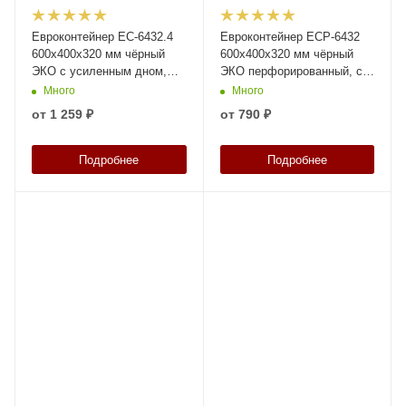
Евроконтейнер ЕС-6432.4
Евроконтейнер ЕСР-6432
600х400х320 мм чёрный
600х400х320 мм чёрный
ЭКО с усиленным дном,
ЭКО перфорированный, с
закрытыми ручками
открытыми ручками
Много
Много
от
1 259 ₽
от
790 ₽
Подробнее
Подробнее