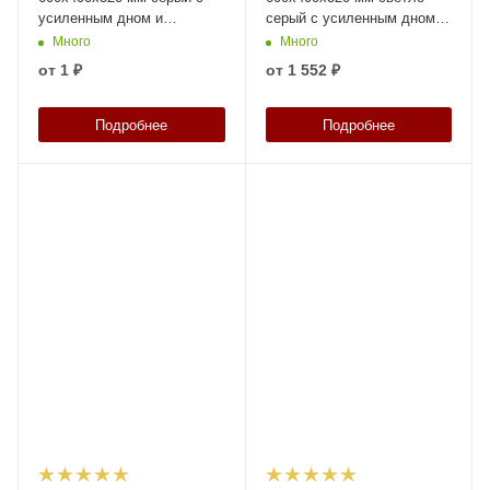
усиленным дном и
серый с усиленным дном и
закрытыми ручками
закрытыми ручками
Много
Много
от
1 ₽
от
1 552 ₽
Подробнее
Подробнее