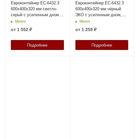
Евроконтейнер ЕС-6432.3
Евроконтейнер ЕС-6432.3
600х400х320 мм светло-
600х400х320 мм чёрный
серый с усиленным дном,
ЭКО с усиленным дном,
открытыми ручками
открытыми ручками
Много
Много
от
1 552 ₽
от
1 259 ₽
Подробнее
Подробнее