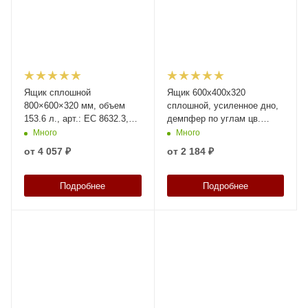
Ящик сплошной
Ящик 600х400х320
800×600×320 мм, объем
сплошной, усиленное дно,
153.6 л., арт.: ЕС 8632.3,
демпфер по углам цв.
серый, код: 13203
серый, код: 40204
Много
Много
от
4 057 ₽
от
2 184 ₽
Подробнее
Подробнее