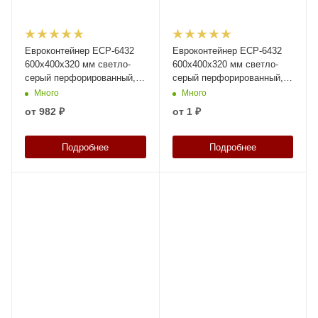
Евроконтейнер ЕСР-6432
Евроконтейнер ЕСР-6432
600х400х320 мм светло-
600х400х320 мм светло-
серый перфорированный, с
серый перфорированный, с
открытыми ручками
открытыми ручками
Много
Много
от
982 ₽
от
1 ₽
Подробнее
Подробнее