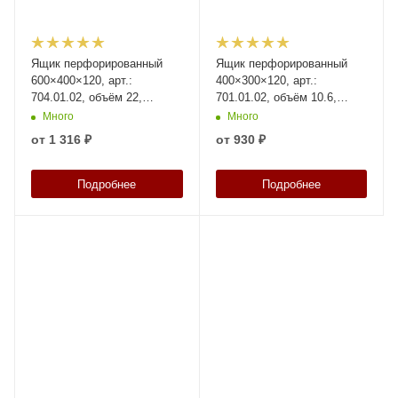
Ящик перфорированный
Ящик перфорированный
600×400×120, арт.:
400×300×120, арт.:
704.01.02, объём 22,
701.01.02, объём 10.6,
натуральный, код: 16389
натуральный, код: 18583
Много
Много
от
1 316 ₽
от
930 ₽
Подробнее
Подробнее