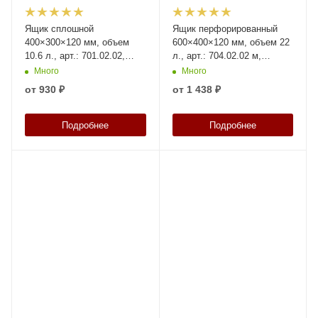
Ящик сплошной
Ящик перфорированный
400×300×120 мм, объем
600×400×120 мм, объем 22
10.6 л., арт.: 701.02.02,
л., арт.: 704.02.02 м,
натуральный, код: 18586
зелёный, код: 16392
Много
Много
от
930 ₽
от
1 438 ₽
Подробнее
Подробнее