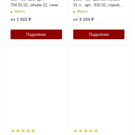
704.01.01, объём 22, синий,
31 л., арт.: 816.02, серый,
код: 16676
код: 10174
Много
Много
от
1 022 ₽
от
3 104 ₽
Подробнее
Подробнее