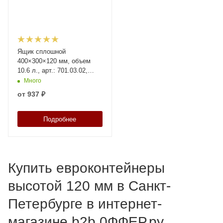
Ящик сплошной
400×300×120 мм, объем
10.6 л., арт.: 701.03.02,
натуральный, код: 18590
Много
от
937 ₽
Подробнее
Купить евроконтейнеры
высотой 120 мм в Санкт-
Петербурге в интернет-
магазине b2b 0ФФЕР.ру