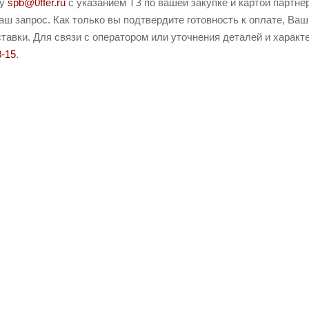
ту
spb@0ffer.ru
с указанием ТЗ по вашей закупке и картой партн
ш запрос. Как только вы подтвердите готовность к оплате, Ваш
тавки. Для связи с оператором или уточнения деталей и характ
8-15
.