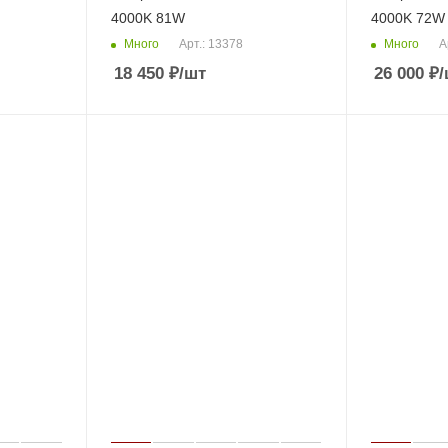
4000K 81W
4000K 72W
Много
Много
Арт.: 13378
А
18 450
₽
/шт
26 000
₽
/