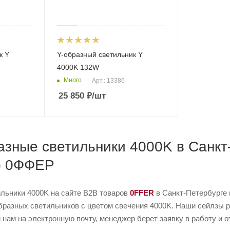
к Y
Y-образный светильник Y
4000K 132W
Много
Арт.: 13386
25 850
₽
/шт
азные светильники 4000K в Санкт
b 0ФФЕР
ильники 4000K на сайте B2B товаров
0FFER
в Санкт-Петербурге 
разных светильников с цветом свечения 4000K. Наши сейлзы ре
 нам на электронную почту, менеджер берет заявку в работу и о