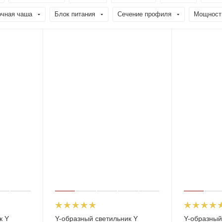
очная чаша
Блок питания
Сечение профиля
Мощност
к Y
Y-образный светильник Y
Y-образный