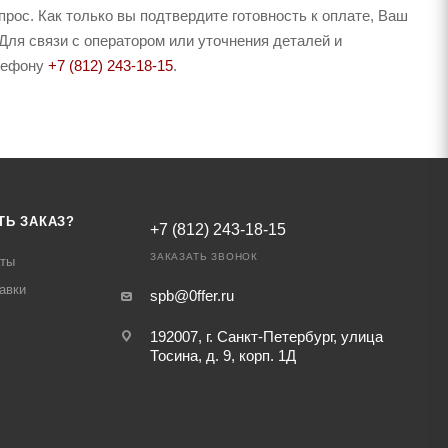
рос. Как только вы подтвердите готовность к оплате, Ваш
Для связи с оператором или уточнения деталей и
елефону
+7 (812) 243-18-15
.
ТЬ ЗАКАЗ?
+7 (812) 243-18-15
ЗАКАЗАТЬ ЗВОНОК
аты
авки
spb@0ffer.ru
192007, г. Санкт-Петербург, улица
Тосина, д. 9, корп. 1Д