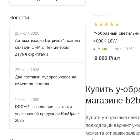
Новости
Y-образный светильни
26 июля 2026
Автоматизация Битрикс24: как мы
4000K 18W
связали CRM с ПейКипером
Много
Арт.: 13362
двумя скриптами
9 000
₽
/шт
25 июля 2026
Две поставки мусоросбросов на
объект за неделю
Купить y-обр
магазине b2
17 июня 2026
0ФФЕР: Посещение выставки
упаковочной продукции RosUpack
Купить y-образные свет
2026
подходящий вариант y-об
момента отправки заявки