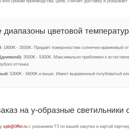
или срокам производства, цене, считает доставку и указывает 
 диапазоны цветовой температур
й
: 1800K - 3500K. Придаёт поверхностям солнечно-оранжевый от
(дневной)
: 3500K - 5300K. Максимально приближен к естестве
лубого оттенка
лый
: 5300K - 6600K и выше. Имеет выраженный голубоватый ил
заказ на y-образные светильники
ту
spb@0ffer.ru
с указанием ТЗ по вашей закупке и картой партн