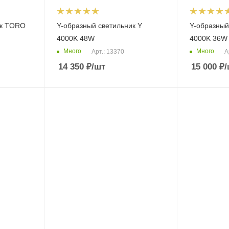
ик TORO
Y-образный светильник Y
Y-образный
4000K 48W
4000K 36W
Много
Много
Арт.: 13370
А
14 350
₽
/шт
15 000
₽
/