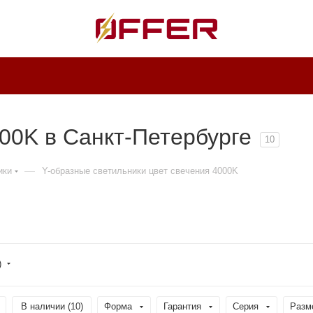
00K в Санкт-Петербурге
10
—
ики
Y-образные светильники цвет свечения 4000K
)
В наличии (
10
)
Форма
Гарантия
Серия
Разм