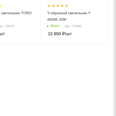
 светильник TORO
Y-образный светильник Y
4000K 33W
Много
рт.: 15014
Арт.: 13366
шт
12 650
₽
/шт