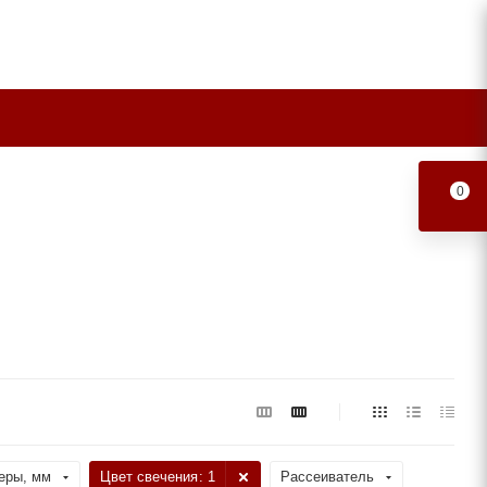
0
еры, мм
Цвет свечения
: 1
Рассеиватель