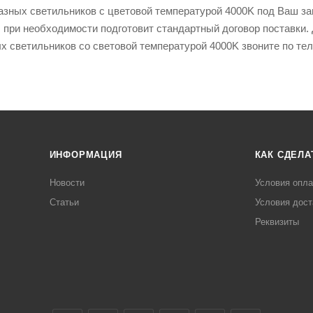
зных светильников с цветовой температурой 4000K под Ваш зап
 при необходимости подготовит стандартный договор поставки. 
ых светильников со световой температурой 4000K звоните по т
ИНФОРМАЦИЯ
КАК СДЕЛА
Новости
Условия опл
Статьи
Условия дост
Реквизиты