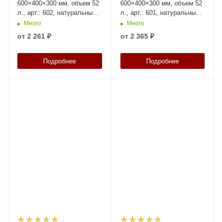
600×400×300 мм, объем 52
600×400×300 мм, объем 52
л., арт.: 602, натуральный,
л., арт.: 601, натуральный,
код: 05338
код: 05337
Много
Много
от
2 261 ₽
от
2 365 ₽
Подробнее
Подробнее