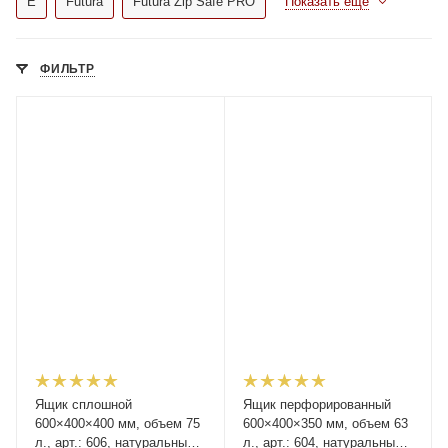
E
Futura
Futura Zip Safe PRO
Показать еще
ФИЛЬТР
Ящик сплошной
Ящик перфорированный
600×400×400 мм, объем 75
600×400×350 мм, объем 63
л., арт.: 606, натуральный,
л., арт.: 604, натуральный,