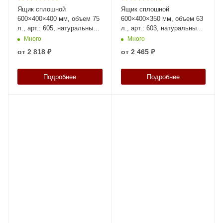
Ящик сплошной
Ящик сплошной
600×400×400 мм, объем 75
600×400×350 мм, объем 63
л., арт.: 605, натуральный,
л., арт.: 603, натуральный,
код: 05340
код: 05342
Много
Много
от
2 818 ₽
от
2 465 ₽
Подробнее
Подробнее