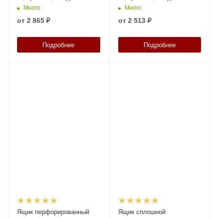
код: 05339
код: 05341
Много
Много
от
2 865 ₽
от
2 513 ₽
Подробнее
Подробнее
Ящик перфорированный
Ящик сплошной