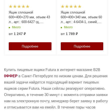
Ящик сплошной
Ящик сплошной
600×400×270 мм, объем 43
600×400×340 мм, объем 60
л., арт.: 600-6427 гд,
л., арт.: 4-6434-1, синий,
натуральный, код: 21677
код: 25198
Много
Много
от
1 247 ₽
от
1 789 ₽
Подробнее
Подробнее
Купить пищевые ящики Futura в интернет-магазине B2B
0ФФЕР
в Санкт-Петербурге по низким ценам. Для решения
вашей задачи найдется подходящий вариант пищевых
ящиков серии Futura. Наши сейлзы реагируют оперативно.
Оперативно, в течение 30 минут с момента отправки заявки
нам на электронную почту, менеджер берет заявку в работу
и отписывается вам на емейл. В течение пары часов