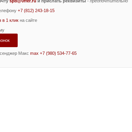
очту
spb@0ffer.ru
и прислать реквизиты
-
предпочтительно
телефону
+7 (812) 243-18-15
з в 1 клик
на сайте
му
вонок
ссенджер Макс
max +7 (980) 534-77-65