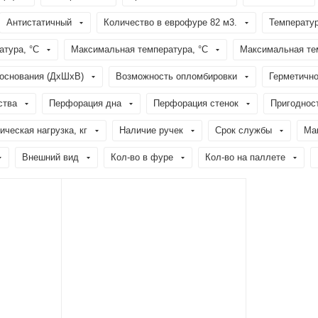
Антистатичный
Количество в еврофуре 82 м3.
Температур
тура, °C
Максимальная температура, °C
Максимальная тем
основания (ДхШхВ)
Возможность опломбировки
Герметично
ства
Перфорация дна
Перфорация стенок
Пригодност
ческая нагрузка, кг
Наличие ручек
Срок службы
Мак
Внешний вид
Кол-во в фуре
Кол-во на паллете