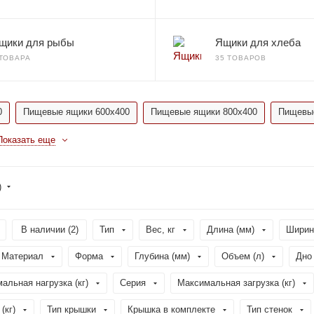
щики для рыбы
Ящики для хлеба
 ТОВАРА
35 ТОВАРОВ
0
Пищевые ящики 600x400
Пищевые ящики 800x400
Пищевые
Показать еще
)
В наличии (
2
)
Тип
Вес, кг
Длина (мм)
Ширин
Материал
Форма
Глубина (мм)
Объем (л)
Дно
альная нагрузка (кг)
Серия
Максимальная загрузка (кг)
(кг)
Тип крышки
Крышка в комплекте
Тип стенок