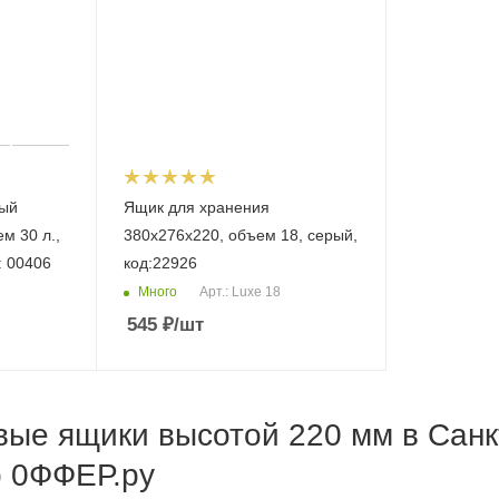
ый
Ящик для хранения
м 30 л.,
380х276х220, объем 18, серый,
д: 00406
код:22926
Много
Арт.: Luxe 18
545
₽
/шт
ые ящики высотой 220 мм в Санкт
b 0ФФЕР.ру