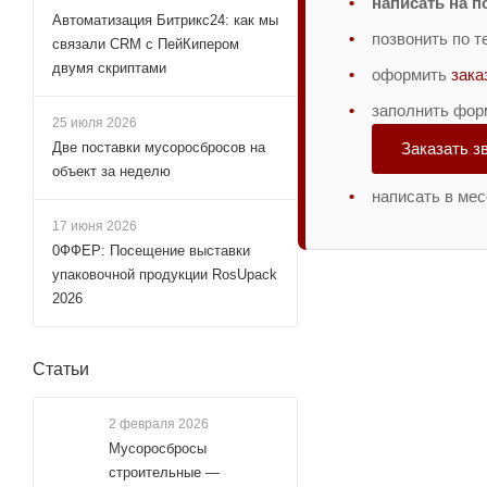
написать на п
Автоматизация Битрикс24: как мы
позвонить по 
связали CRM с ПейКипером
двумя скриптами
оформить
зака
заполнить фор
25 июля 2026
Две поставки мусоросбросов на
Заказать з
объект за неделю
написать в ме
17 июня 2026
0ФФЕР: Посещение выставки
упаковочной продукции RosUpack
2026
Статьи
2 февраля 2026
Мусоросбросы
строительные —