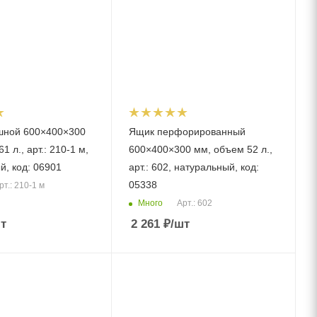
шной 600×400×300
Ящик перфорированный
1 л., арт.: 210-1 м,
600×400×300 мм, объем 52 л.,
й, код: 06901
арт.: 602, натуральный, код:
05338
рт.: 210-1 м
Много
Арт.: 602
т
2 261
₽
/шт