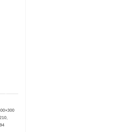
400×300
 210,
394