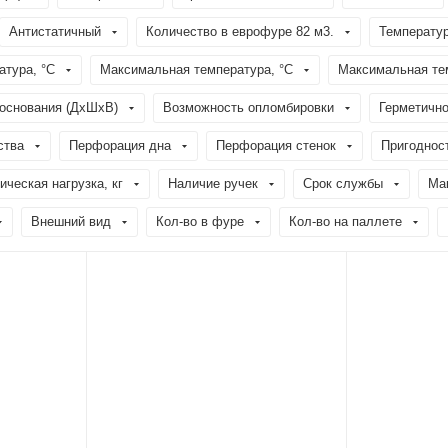
Антистатичный
Количество в еврофуре 82 м3.
Температур
тура, °C
Максимальная температура, °C
Максимальная тем
основания (ДхШхВ)
Возможность опломбировки
Герметично
ства
Перфорация дна
Перфорация стенок
Пригодност
ческая нагрузка, кг
Наличие ручек
Срок службы
Мак
Внешний вид
Кол-во в фуре
Кол-во на паллете