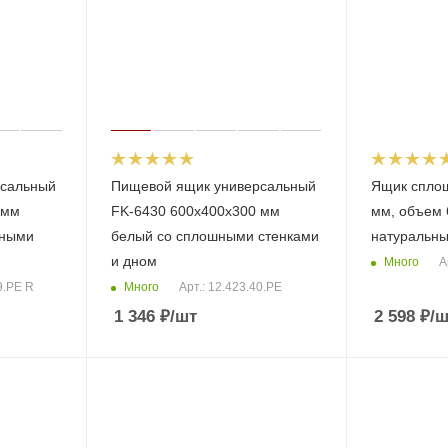
рсальный
Пищевой ящик универсальный
Ящик спло
 мм
FK-6430 600х400х300 мм
мм, объем 6
шными
белый со сплошными стенками
натуральны
и дном
Много
А
Много
9.PE R
Арт.: 12.423.40.PE
1 346
₽
/шт
2 598
₽
/ш