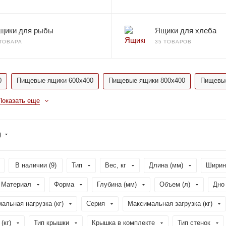
щики для рыбы
Ящики для хлеба
 ТОВАРА
35 ТОВАРОВ
0
Пищевые ящики 600x400
Пищевые ящики 800x400
Пищевые
Показать еще
)
В наличии (
9
)
Тип
Вес, кг
Длина (мм)
Ширин
Материал
Форма
Глубина (мм)
Объем (л)
Дно
альная нагрузка (кг)
Серия
Максимальная загрузка (кг)
(кг)
Тип крышки
Крышка в комплекте
Тип стенок