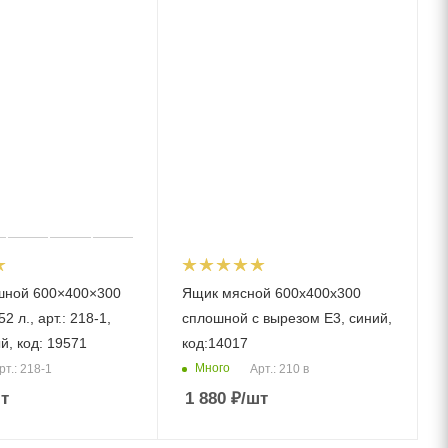
шной 600×400×300
Ящик мясной 600х400х300
2 л., арт.: 218-1,
сплошной с вырезом Е3, синий,
й, код: 19571
код:14017
Много
рт.: 218-1
Арт.: 210 в
т
1 880
₽
/шт