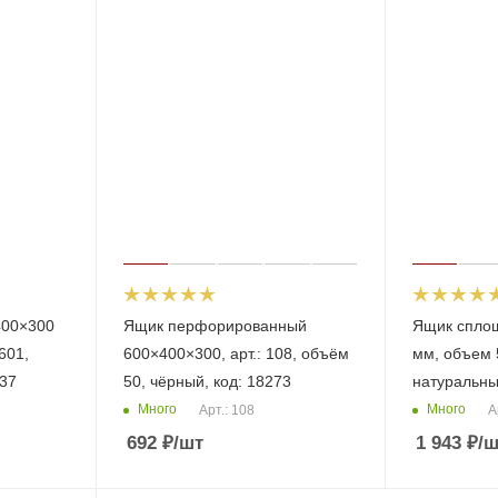
400×300
Ящик перфорированный
Ящик спло
 601,
600×400×300, арт.: 108, объём
мм, объем 5
337
50, чёрный, код: 18273
натуральны
Много
Много
Арт.: 108
А
692
₽
/шт
1 943
₽
/ш